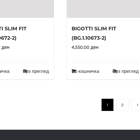
I SLIM FIT
BIGOTTI SLIM FIT
0672-2)
(BG.1.10673-2)
0
ден
4,550.00
ден
ичка
Брз преглед
Во кошничка
Брз преглед
1
2