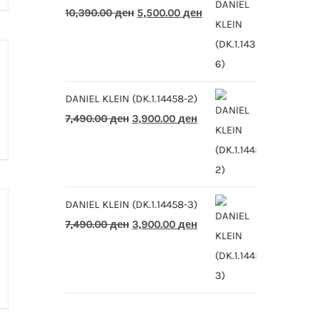
Original
Current
10,390.00
ден
5,500.00
ден
price
price
was:
is:
10,390.00 ден.
5,500.00 ден.
DANIEL KLEIN (DK.1.14458-2)
Original
Current
7,490.00
ден
3,900.00
ден
price
price
was:
is:
7,490.00 ден.
3,900.00 ден.
DANIEL KLEIN (DK.1.14458-3)
Original
Current
7,490.00
ден
3,900.00
ден
price
price
was:
is:
7,490.00 ден.
3,900.00 ден.