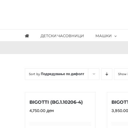
Skip
to
content
ДЕТСКИ ЧАСОВНИЦИ
МАШКИ
Sort by
Подредување по дифолт
Show
BIGOTTI (BG.1.10206-4)
BIGOTTI
4,750.00
ден
3,950.0