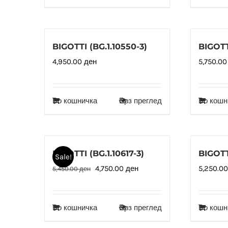
BIGOTTI (BG.1.10550-3)
BIGOTTI
4,950.00
ден
5,750.0
Во кошничка
Брз преглед
Во кошн
BIGOTTI (BG.1.10617-3)
BIGOTT
Sale!
Original
Current
4,750.00
ден
5,250.0
5,450.00
ден
price
price
was:
is:
Во кошничка
Брз преглед
Во кошн
5,450.00 ден.
4,750.00 ден.