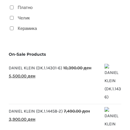
Платно
Челик
Керамика
On-Sale Products
DANIEL KLEIN (DK.1.14301-6)
10,390.00
ден
Original
Current
5,500.00
ден
price
price
was:
is:
10,390.00 ден.
5,500.00 ден.
DANIEL KLEIN (DK.1.14458-2)
7,490.00
ден
Original
Current
3,900.00
ден
price
price