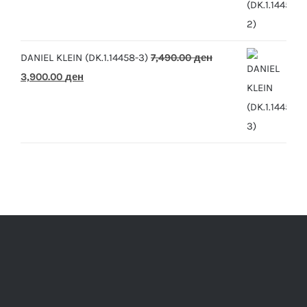
was:
is:
7,490.00 ден.
3,900.00 ден.
DANIEL KLEIN (DK.1.14458-3)
7,490.00
ден
Original
Current
3,900.00
ден
price
price
was:
is:
7,490.00 ден.
3,900.00 ден.