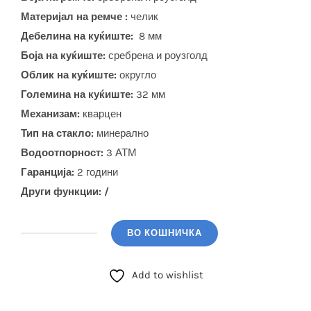
Материјал на ремче :
челик
Дебелина на куќиште:
8 мм
Боја на куќиште:
сребрена и роузголд
Облик на куќиште:
округло
Големина на куќиште:
32 мм
Механизам:
кварцен
Тип на стакло:
минерално
Водоотпорност:
3 АТМ
Гаранција:
2 години
Други функции: /
ВО КОШНИЧКА
BIGOTTI
(BG.1.10534-
Add to wishlist
5)
количина