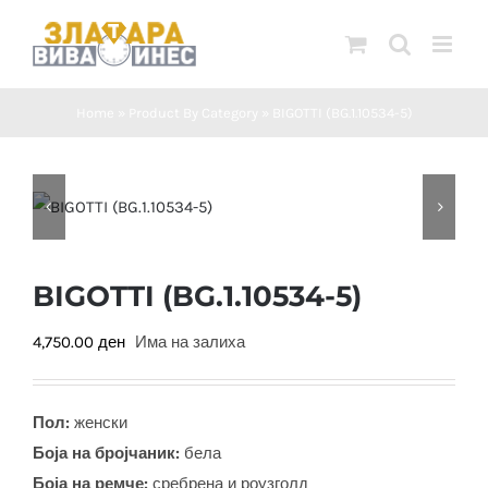
Skip
to
content
Home
»
Product By Category
»
BIGOTTI (BG.1.10534-5)
BIGOTTI (BG.1.10534-5)
4,750.00
ден
Има на залиха
Пол:
женски
Боја на бројчаник:
бела
Боја на ремче:
сребрена и роузголд