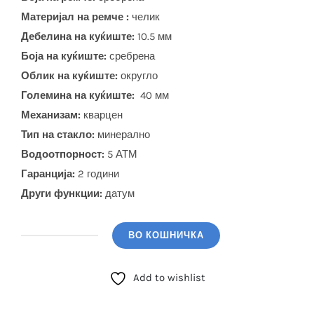
Материјал на ремче :
челик
Дебелина на куќиште:
10.5 мм
Боја на куќиште:
сребрена
Облик на куќиште:
округло
Големина на куќиште:
40 мм
Механизам:
кварцен
Тип на стакло:
минерално
Водоотпорност:
5 АТМ
Гаранција:
2 години
Други функции:
датум
ВО КОШНИЧКА
BIGOTTI
(BG.1.10676-
Add to wishlist
2)
количина