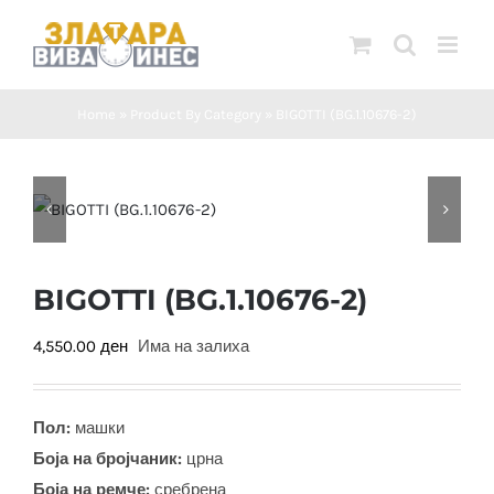
Skip
to
content
Home
»
Product By Category
»
BIGOTTI (BG.1.10676-2)
BIGOTTI (BG.1.10676-2)
4,550.00
ден
Има на залиха
Пол:
машки
Боја на бројчаник:
црна
Боја на ремче:
сребрена