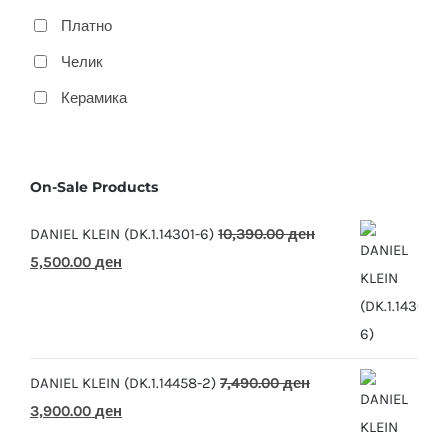
Платно
Челик
Керамика
On-Sale Products
DANIEL KLEIN (DK.1.14301-6)
10,390.00
ден
Original
Current
5,500.00
ден
price
price
was:
is:
10,390.00 ден.
5,500.00 ден.
DANIEL KLEIN (DK.1.14458-2)
7,490.00
ден
Original
Current
3,900.00
ден
price
price