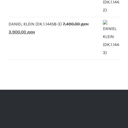
was:
is:
7,490.00 ден.
3,900.00 ден.
DANIEL KLEIN (DK.1.14458-3)
7,490.00
ден
Original
Current
3,900.00
ден
price
price
was:
is:
7,490.00 ден.
3,900.00 ден.