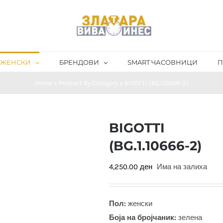
ЖЕНСКИ
БРЕНДОВИ
SMART ЧАСОВНИЦИ
П
Home
»
Product By Category
»
BIGOTTI (BG.1.10666-2)
BIGOTTI
(BG.1.10666-2)
4,250.00
ден
Има на залиха
Пол:
женски
Боја на бројчаник:
зелена