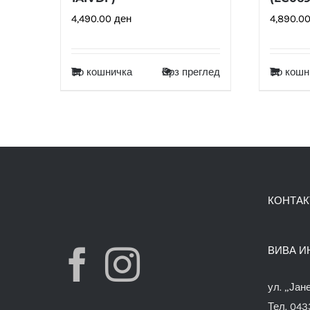
4,490.00
ден
4,890.0
Во кошничка
Брз преглед
Во кошн
КОНТАК
ВИВА И
ул. „Јан
Тел. 04