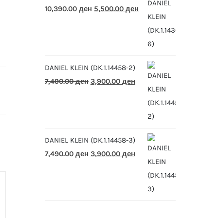
Original
Current
10,390.00
ден
5,500.00
ден
price
price
was:
is:
10,390.00 ден.
5,500.00 ден.
DANIEL KLEIN (DK.1.14458-2)
Original
Current
7,490.00
ден
3,900.00
ден
price
price
was:
is:
7,490.00 ден.
3,900.00 ден.
DANIEL KLEIN (DK.1.14458-3)
Original
Current
7,490.00
ден
3,900.00
ден
price
price
was:
is:
7,490.00 ден.
3,900.00 ден.