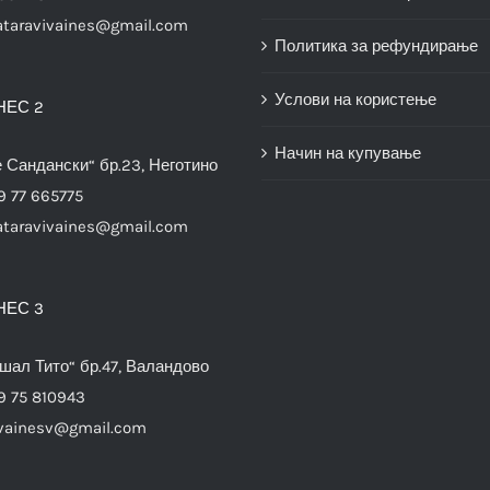
ataravivaines@gmail.com
Политика за рефундирање
Услови на користење
НЕС 2
Начин на купување
е Сандански“ бр.23, Неготино
9 77 665775
ataravivaines@gmail.com
НЕС 3
шал Тито“ бр.47, Валандово
9 75 810943
vainesv@gmail.com