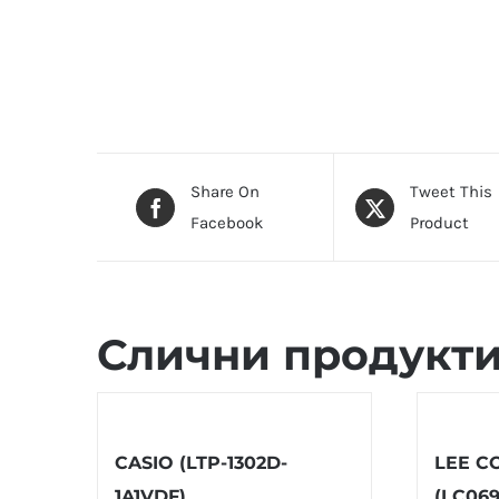
Share On
Tweet This
Facebook
Product
Слични продукт
CASIO (LTP-1302D-
LEE C
1A1VDF)
(LC069