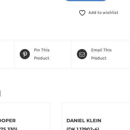
количина
Add to wishlist
Pin This
Email This
Product
Product
и
OOPER
DANIEL KLEIN
75.330)
(DK.1.12902-4)