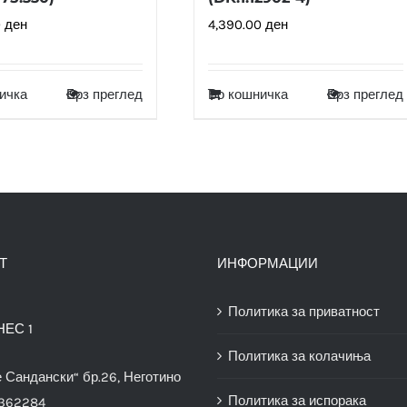
0
ден
4,390.00
ден
ичка
Брз преглед
Во кошничка
Брз преглед
Т
ИНФОРМАЦИИ
Политика за приватност
НЕС 1
Политика за колачиња
е Сандански“ бр.26, Неготино
Политика за испорака
3362284