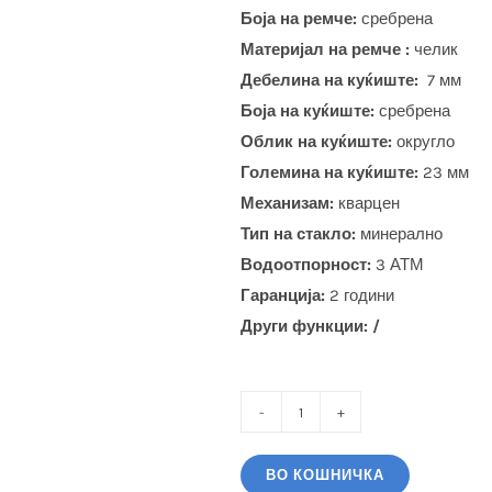
Боја на ремче:
сребрена
Материјал на ремче :
челик
Дебелина на куќиште:
7 мм
Боја на куќиште:
сребрена
Облик на куќиште:
округло
Големина на куќиште:
23 мм
Механизам:
кварцен
Тип на стакло:
минерално
Водоотпорност:
3 АТМ
Гаранција:
2 години
Други функции: /
BIGOTTI
(BG.1.10666-
ВО КОШНИЧКА
2)