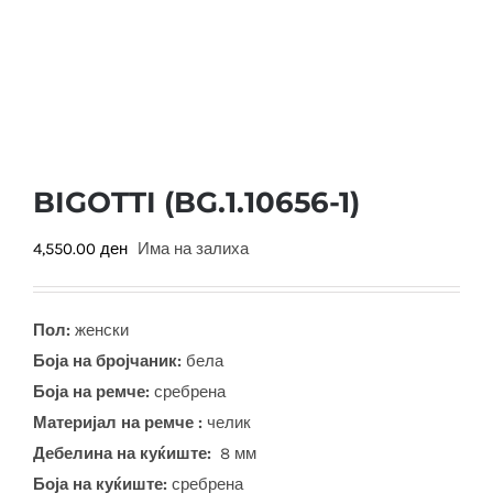
BIGOTTI (BG.1.10656-1)
4,550.00
ден
Има на залиха
Пол:
женски
Боја на бројчаник:
бела
Боја на ремче:
сребрена
Материјал на ремче :
челик
Дебелина на куќиште:
8 мм
Боја на куќиште:
сребрена