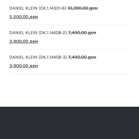
DANIEL KLEIN (DK.1.14301-6)
10,390.00
ден
Original
Current
5,500.00
ден
price
price
DANIEL KLEIN (DK.1.14458-2)
7,490.00
ден
was:
is:
Original
Current
3,900.00
ден
10,390.00 ден.
5,500.00 ден.
price
price
DANIEL KLEIN (DK.1.14458-3)
7,490.00
ден
was:
is:
Original
Current
3,900.00
ден
7,490.00 ден.
3,900.00 ден.
price
price
was:
is:
7,490.00 ден.
3,900.00 ден.