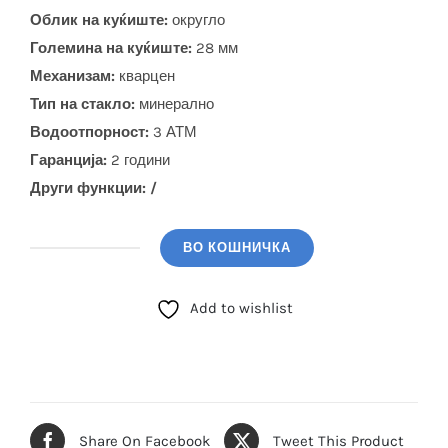
Облик на куќиште:
округло
Големина на куќиште:
28 мм
Механизам:
кварцен
Тип на стакло:
минерално
Водоотпорност:
3 АТМ
Гаранција:
2 години
Други функции: /
ВО КОШНИЧКА
BIGOTTI
(BG.1.10656-
Add to wishlist
1)
количина
Share On Facebook
Tweet This Product