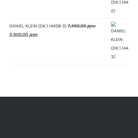
was:
is:
7,490.00 ден.
3,900.00 ден.
DANIEL KLEIN (DK.1.14458-3)
7,490.00
ден
Original
Current
3,900.00
ден
price
price
was:
is:
7,490.00 ден.
3,900.00 ден.