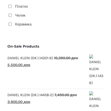
Платно
Челик
Керамика
On-Sale Products
DANIEL KLEIN (DK.1.14301-6)
10,390.00
ден
Original
Current
5,500.00
ден
price
price
was:
is:
10,390.00 ден.
5,500.00 ден.
DANIEL KLEIN (DK.1.14458-2)
7,490.00
ден
Original
Current
3,900.00
ден
price
price