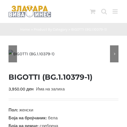
Skip
to
content
Home
»
Product By Category
»
BIGOTTI (BG.1.10379-1)
BIGOTTI (BG.1.10379-1)
3,950.00
ден
Има на залиха
Пол:
женски
Боја на бројчаник:
бела
Боја на ремче:
сребрена