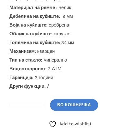
Материјал на ремче :
челик
Дебелина на куќиште:
9 мм
Боја на куќиште:
сребрена
Облик на куќиште:
округло
Големина на куќиште:
34 мм
Механизам:
кварцен
Тип на стакло:
минерално
Водоотпорност:
3 АТМ
Гаранција:
2 години
Други функции: /
ВО КОШНИЧКА
BIGOTTI
(BG.1.10379-
Add to wishlist
1)
количина