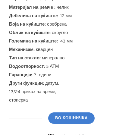
Материјал на ремче :
челик
Дебелина на куќиште:
12 мм
Боја на куќиште:
сребрена
Облик на куќиште:
округло
Големина на куќиште:
43 мм
Механизам:
кварцен
Тип на стакло:
минерално
Водоотпорност:
5 АТМ
Гаранција:
2 години
Други функции:
датум,
12/24 приказ на време,
стоперка
ВО КОШНИЧКА
BIGOTTI
(BG.1.10576-