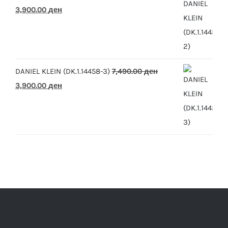
Original
Current
3,900.00
ден
price
price
was:
is:
7,490.00 ден.
3,900.00 ден.
DANIEL KLEIN (DK.1.14458-3)
7,490.00
ден
Original
Current
3,900.00
ден
price
price
was:
is:
7,490.00 ден.
3,900.00 ден.