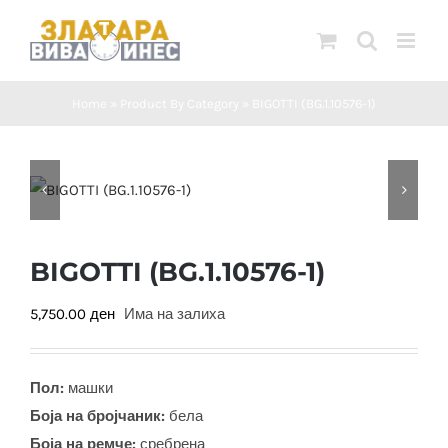
Skip
to
content
Home
»
Product By Category
»
BIGOTTI (BG.1.10576-1)
BIGOTTI (BG.1.10576-1)
5,750.00
ден
Има на залиха
Пол:
машки
Боја на бројчаник:
бела
Боја на ремче:
сребрена