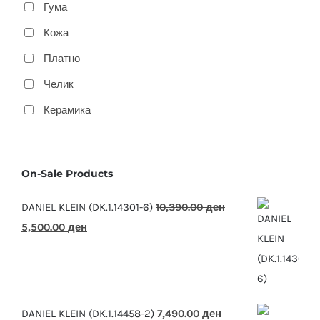
Гума
Кожа
Платно
Челик
Керамика
On-Sale Products
DANIEL KLEIN (DK.1.14301-6)
10,390.00
ден
Original
Current
5,500.00
ден
price
price
was:
is:
10,390.00 ден.
5,500.00 ден.
DANIEL KLEIN (DK.1.14458-2)
7,490.00
ден