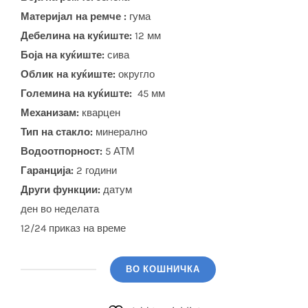
Материјал на ремче :
гума
Дебелина на куќиште:
12 мм
Боја на куќиште:
сива
Облик на куќиште:
округло
Големина на куќиште:
45 мм
Механизам:
кварцен
Тип на стакло:
минерално
Водоотпорност:
5 АТМ
Гаранција:
2 години
Други функции:
датум
ден во неделата
12/24 приказ на време
ВО КОШНИЧКА
BIGOTTI
(BG.1.10679-