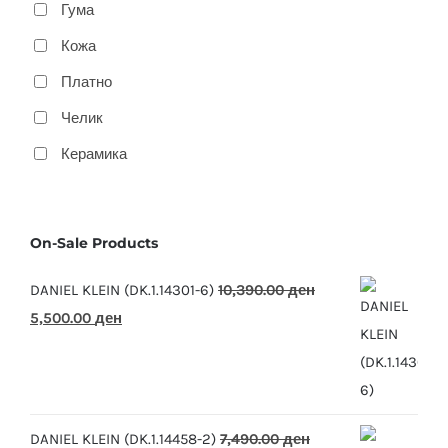
Гума
Кожа
Платно
Челик
Керамика
On-Sale Products
DANIEL KLEIN (DK.1.14301-6)
10,390.00
ден
Original
Current
5,500.00
ден
price
price
was:
is:
10,390.00 ден.
5,500.00 ден.
DANIEL KLEIN (DK.1.14458-2)
7,490.00
ден