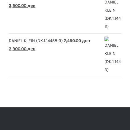
Original
Current
3,900.00
ден
price
price
was:
is:
7,490.00 ден.
3,900.00 ден.
DANIEL KLEIN (DK.1.14458-3)
7,490.00
ден
Original
Current
3,900.00
ден
price
price
was:
is:
7,490.00 ден.
3,900.00 ден.