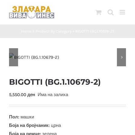
Skip
to
content
Home
»
Product By Category
»
BIGOTTI (BG.1.10679-2)
BIGOTTI (BG.1.10679-2)
5,550.00
ден
Има на залиха
Пол:
машки
Боја на бројчаник:
црна
Боја на ремче:
зелена