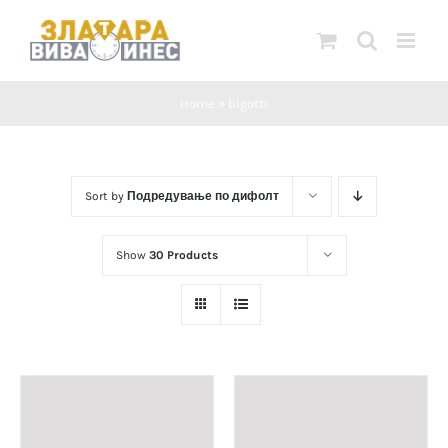
Skip
to
content
Home
»
bigotti
Sort by
Подредување по дифолт
Show
30 Products