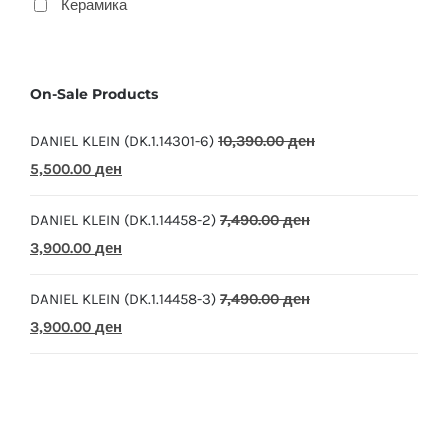
Керамика
On-Sale Products
DANIEL KLEIN (DK.1.14301-6)
10,390.00
ден
Original
Current
5,500.00
ден
price
price
DANIEL KLEIN (DK.1.14458-2)
7,490.00
ден
was:
is:
Original
Current
3,900.00
ден
10,390.00 ден.
5,500.00 ден.
price
price
DANIEL KLEIN (DK.1.14458-3)
7,490.00
ден
was:
is:
Original
Current
3,900.00
ден
7,490.00 ден.
3,900.00 ден.
price
price
was:
is:
7,490.00 ден.
3,900.00 ден.