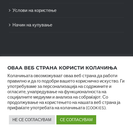
Услови на користење
Начин на купување
ОВАА ВЕБ СТРАНА КОРИСТИ КОЛАЧИЊА
Колачињата овозможуваат оваа веб страна да работи
правилно и да го подобри вашето корисничко искуство. Ги
употребуваме за персонализација на содржините и
огласите, унапредување на функционалноста на
© Copyright 2012 -
2026 |
SwiftAgency
| All Rights
социјалните медиуми и анализа на собраќајот. Со
Reserved |
продолжување на користењето на нашата веб страна ја
прифаќате употребата на колачињата (COOKIES).
НЕ СЕ СОГЛАСУВАМ
СЕ СОГЛАСУВАМ