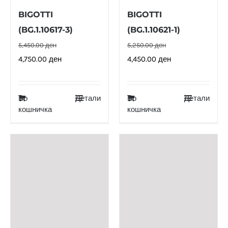
BIGOTTI
BIGOTTI
(BG.1.10617-3)
(BG.1.10621-1)
5,450.00
ден
5,250.00
ден
Original
Current
Original
Current
4,750.00
ден
4,450.00
ден
price
price
price
price
was:
is:
was:
is:
Во
Детали
Во
Детали
5,450.00 ден.
4,750.00 ден.
5,250.00 ден.
4,450.00 ден.
кошничка
кошничка