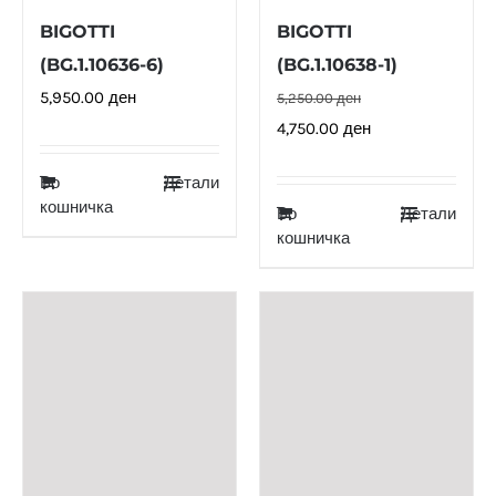
BIGOTTI
BIGOTTI
(BG.1.10636-6)
(BG.1.10638-1)
5,950.00
ден
5,250.00
ден
Original
Current
4,750.00
ден
price
price
Во
Детали
was:
is:
кошничка
Во
Детали
5,250.00 ден.
4,750.00 ден.
кошничка