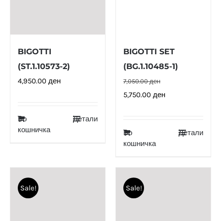
BIGOTTI
BIGOTTI SET
(ST.1.10573-2)
(BG.1.10485-1)
4,950.00
ден
7,050.00
ден
Original
Current
5,750.00
ден
price
price
Во
Детали
was:
is:
кошничка
Во
Детали
7,050.00 ден.
5,750.00 ден.
кошничка
Sale!
Sale!