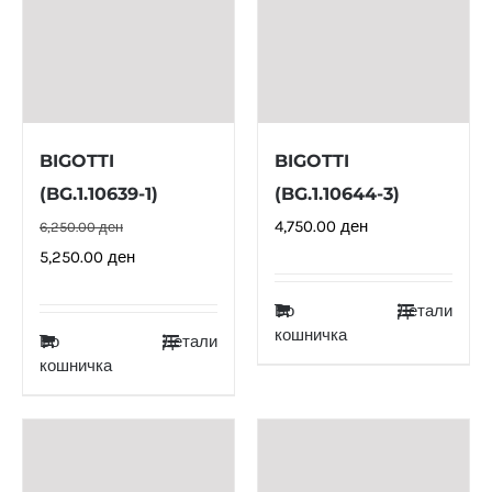
BIGOTTI
BIGOTTI
(BG.1.10639-1)
(BG.1.10644-3)
4,750.00
ден
6,250.00
ден
Original
Current
5,250.00
ден
price
price
Во
Детали
was:
is:
кошничка
Во
Детали
6,250.00 ден.
5,250.00 ден.
кошничка