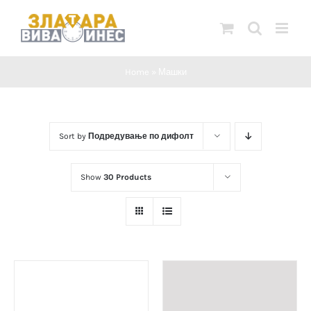
Skip
to
content
Home
»
Машки
Sort by
Подредување по дифолт
Show
30 Products