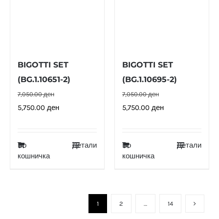
BIGOTTI SET
BIGOTTI SET
(BG.1.10651-2)
(BG.1.10695-2)
7,050.00
ден
7,050.00
ден
Original
Current
Original
Current
5,750.00
ден
5,750.00
ден
price
price
price
price
was:
is:
was:
is:
Во
Детали
Во
Детали
7,050.00 ден.
5,750.00 ден.
7,050.00 ден.
5,750.00 ден.
кошничка
кошничка
1
2
…
14