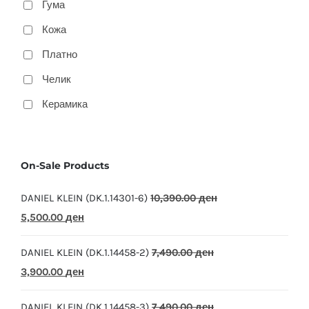
Гума
Кожа
Платно
Челик
Керамика
On-Sale Products
DANIEL KLEIN (DK.1.14301-6)
10,390.00
ден
Original
Current
5,500.00
ден
price
price
DANIEL KLEIN (DK.1.14458-2)
7,490.00
ден
was:
is:
Original
Current
3,900.00
ден
10,390.00 ден.
5,500.00 ден.
price
price
DANIEL KLEIN (DK.1.14458-3)
7,490.00
ден