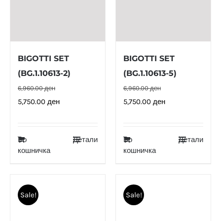
BIGOTTI SET
BIGOTTI SET
(BG.1.10613-2)
(BG.1.10613-5)
6,960.00
ден
6,960.00
ден
Original
Current
Original
Current
5,750.00
ден
5,750.00
ден
price
price
price
price
was:
is:
was:
is:
Во
Детали
Во
Детали
6,960.00 ден.
5,750.00 ден.
6,960.00 ден.
5,750.00 ден.
кошничка
кошничка
Sale!
Sale!