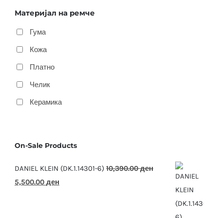
Материјал на ремче
Гума
Кожа
Платно
Челик
Керамика
On-Sale Products
DANIEL KLEIN (DK.1.14301-6)
10,390.00
ден
Original
Current
5,500.00
ден
price
price
was:
is: