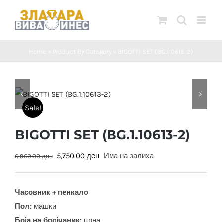
Skip
to
content
Home
»
Product By Category
»
BIGOTTI SET (BG.1.10613-2)
Sale!
BIGOTTI SET (BG.1.10613-2)
Original
Current
5,750.00
ден
Има на залиха
6,960.00
ден
price
price
was:
is:
Часовник + пенкало
6,960.00 ден.
5,750.00 ден.
Пол:
машки
Боја на бројчаник:
црна