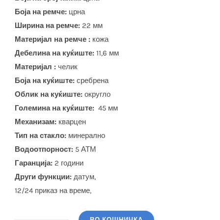
Боја на ремче:
црна
Ширина на ремче:
22 мм
Материјал на ремче :
кожа
Дебелина на куќиште:
11,6 мм
Материјал :
челик
Боја на куќиште:
сребрена
Облик на куќиште:
округло
Големина на куќиште:
45 мм
Механизам:
кварцен
Тип на стакло:
минерално
Водоотпорност:
5 АТМ
Гаранција:
2 години
Други функции:
датум,
12/24 приказ на време,
ВО КОШНИЧКА