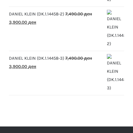
10,390.00 ден.
5,500.00 ден.
DANIEL KLEIN (DK.1.14458-2)
7,490.00
ден
Original
Current
3,900.00
ден
price
price
was:
is:
7,490.00 ден.
3,900.00 ден.
DANIEL KLEIN (DK.1.14458-3)
7,490.00
ден
Original
Current
3,900.00
ден
price
price
was:
is:
7,490.00 ден.
3,900.00 ден.