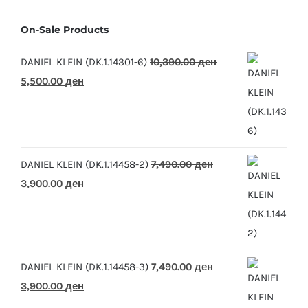
On-Sale Products
DANIEL KLEIN (DK.1.14301-6)
10,390.00
ден
Original
Current
5,500.00
ден
price
price
was:
is:
10,390.00 ден.
5,500.00 ден.
DANIEL KLEIN (DK.1.14458-2)
7,490.00
ден
Original
Current
3,900.00
ден
price
price
was:
is:
7,490.00 ден.
3,900.00 ден.
DANIEL KLEIN (DK.1.14458-3)
7,490.00
ден
Original
Current
3,900.00
ден
price
price