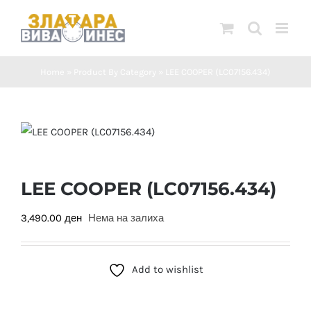
Skip
to
content
Home
»
Product By Category
»
LEE COOPER (LC07156.434)
LEE COOPER (LC07156.434)
3,490.00
ден
Нема на залиха
Add to wishlist