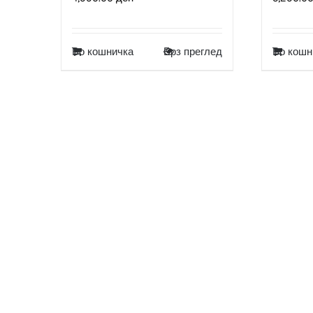
Во кошничка
Брз преглед
Во кошн