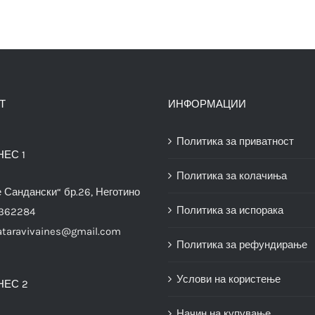
Т
ИНФОРМАЦИИ
Политика за приватност
НЕС 1
Политика за колачиња
е Сандански“ бр.26, Неготино
Политика за испорака
3362284
ataravivaines@gmail.com
Политика за рефундирање
Услови на користење
НЕС 2
Начин на купување