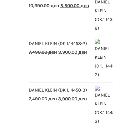
Original
Current
10,390.00
ден
5,500.00
ден
price
price
was:
is:
10,390.00 ден.
5,500.00 ден.
DANIEL KLEIN (DK.1.14458-2)
Original
Current
7,490.00
ден
3,900.00
ден
price
price
was:
is:
7,490.00 ден.
3,900.00 ден.
DANIEL KLEIN (DK.1.14458-3)
Original
Current
7,490.00
ден
3,900.00
ден
price
price
was:
is:
7,490.00 ден.
3,900.00 ден.