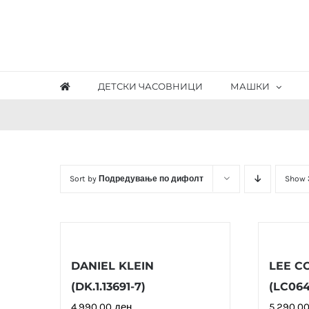
Skip
to
content
ДЕТСКИ ЧАСОВНИЦИ
МАШКИ
Sort by
Подредување по дифолт
Show
DANIEL KLEIN
LEE C
(DK.1.13691-7)
(LC064
4,990.00
ден
5,290.0