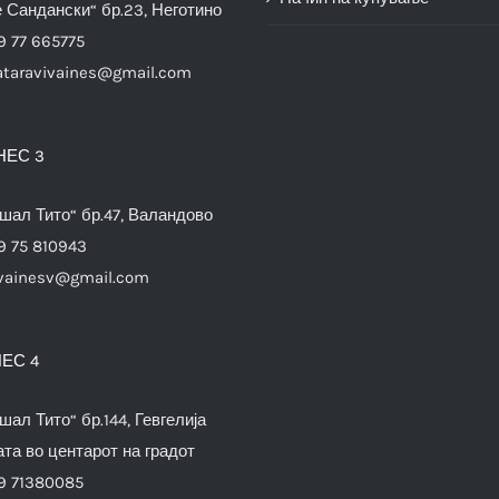
е Сандански“ бр.23, Неготино
9 77 665775
ataravivaines@gmail.com
НЕС 3
шал Тито“ бр.47, Валандово
9 75 810943
vainesv@gmail.com
ЕС 4
шал Тито“ бр.144, Гевгелија
та во центарот на градот
9 71380085