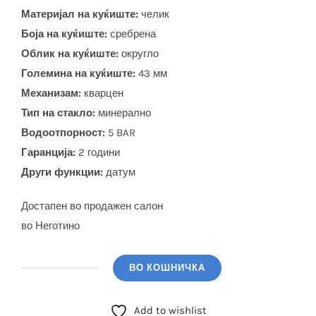
Материјал на куќиште:
челик
Боја на куќиште:
сребрена
Облик на куќиште:
округло
Големина на куќиште:
43 мм
Механизам:
кварцен
Тип на стакло:
минерално
Водоотпорност:
5 BAR
Гаранција:
2 години
Други функции:
датум
Достапен во продажен салон
во Неготино
ВО КОШНИЧКА
POLICE
(PL.15531JS/03MM)
Add to wishlist