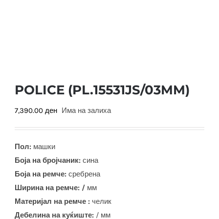
POLICE (PL.15531JS/03MM)
7,390.00
ден
Има на залиха
Пол:
машки
Боја на бројчаник:
сина
Боја на ремче:
сребрена
Ширина на ремче: /
мм
Материјал на ремче :
челик
Дебелина на куќиште:
/ мм