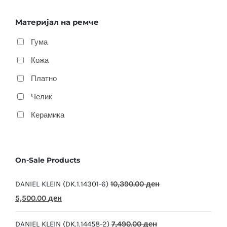
Материјал на ремче
Гума
Кожа
Платно
Челик
Керамика
On-Sale Products
DANIEL KLEIN (DK.1.14301-6)
10,390.00
ден
Original
Current
5,500.00
ден
price
price
DANIEL KLEIN (DK.1.14458-2)
7,490.00
ден
was:
is: