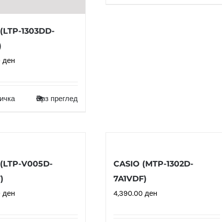
(LTP-1303DD-
)
0
ден
ичка
Брз преглед
(LTP-V005D-
CASIO (MTP-1302D-
)
7A1VDF)
0
ден
4,390.00
ден