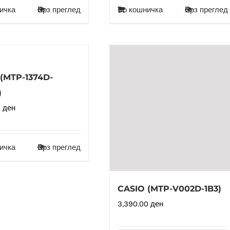
ичка
Брз преглед
Во кошничка
Брз преглед
(MTP-1374D-
)
0
ден
ичка
Брз преглед
CASIO (MTP-V002D-1B3)
3,390.00
ден