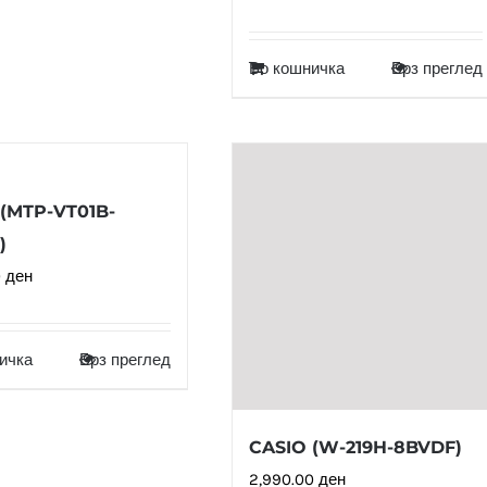
Во кошничка
Брз преглед
(MTP-VT01B-
)
0
ден
ичка
Брз преглед
CASIO (W-219H-8BVDF)
2,990.00
ден