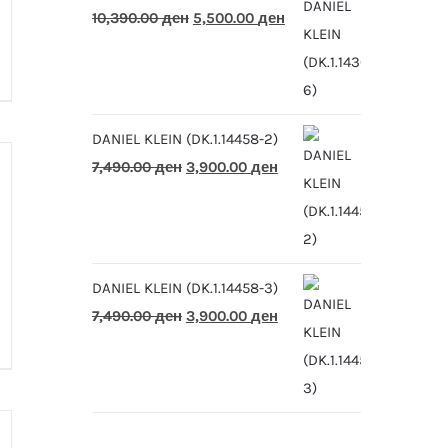
Original
Current
10,390.00
ден
5,500.00
ден
price
price
was:
is:
10,390.00 ден.
5,500.00 ден.
DANIEL KLEIN (DK.1.14458-2)
Original
Current
7,490.00
ден
3,900.00
ден
price
price
was:
is:
7,490.00 ден.
3,900.00 ден.
DANIEL KLEIN (DK.1.14458-3)
Original
Current
7,490.00
ден
3,900.00
ден
price
price
was:
is:
7,490.00 ден.
3,900.00 ден.