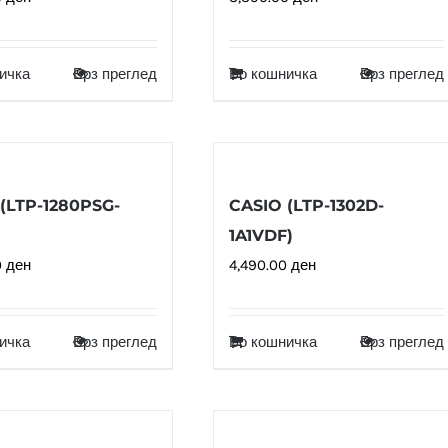
ичка
Брз преглед
Во кошничка
Брз преглед
(LTP-1280PSG-
CASIO (LTP-1302D-
1A1VDF)
0
ден
4,490.00
ден
ичка
Брз преглед
Во кошничка
Брз преглед