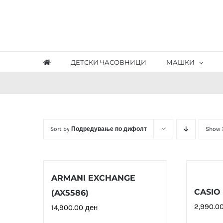
Skip
to
content
ДЕТСКИ ЧАСОВНИЦИ
МАШКИ
Sort by
Подредување по дифолт
Show
ARMANI EXCHANGE
CASIO
(AX5586)
2,990.0
14,900.00
ден