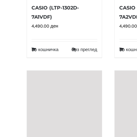
CASIO (LTP-1302D-
CASIO 
7A1VDF)
7A2VD
4,490.00
ден
4,490.0
Во кошничка
Брз преглед
Во кошн