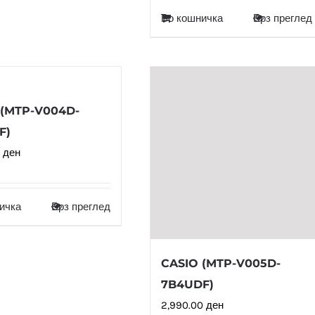
Во кошничка
Брз преглед
 (MTP-V004D-
F)
0
ден
ичка
Брз преглед
CASIO (MTP-V005D-
7B4UDF)
2,990.00
ден