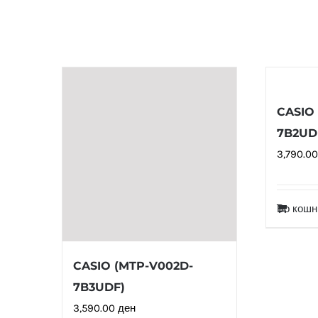
CASIO
7B2UD
3,790.0
Во кошн
CASIO (MTP-V002D-
7B3UDF)
3,590.00
ден