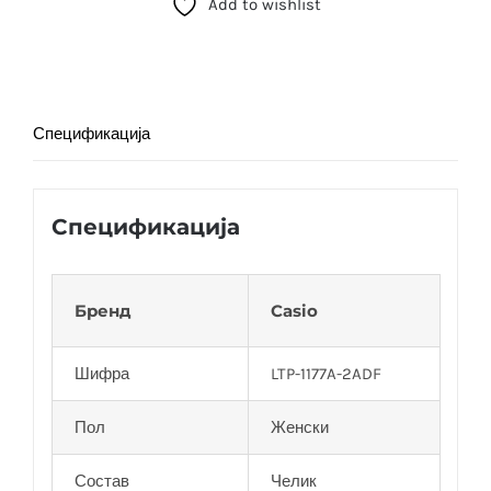
Add to wishlist
1177A-
3ADF)
количина
Спецификација
Спецификација
Бренд
Casio
Шифра
LTP-1177A-2ADF
Пол
Женски
Состав
Челик