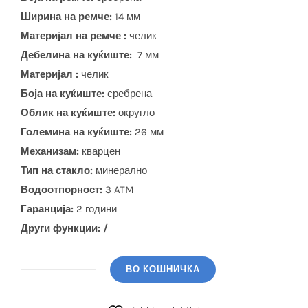
Ширина на ремче:
14 мм
Материјал на ремче :
челик
Дебелина на куќиште:
7 мм
Материјал :
челик
Боја на куќиште:
сребрена
Облик на куќиште:
округло
Големина на куќиште:
26 мм
Механизам:
кварцен
Тип на стакло:
минерално
Водоотпорност:
3 ATM
Гаранција:
2 години
Други функции: /
ВО КОШНИЧКА
CASIO
(LTP-