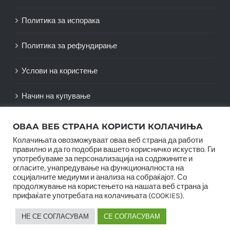
Политика за испорака
Политика за рефундирање
Услови на користење
Начин на купување
ОВАА ВЕБ СТРАНА КОРИСТИ КОЛАЧИЊА
Колачињата овозможуваат оваа веб страна да работи
правилно и да го подобри вашето корисничко искуство. Ги
употребуваме за персонализација на содржините и
огласите, унапредување на функционалноста на
социјалните медиуми и анализа на собраќајот. Со
продолжување на користењето на нашата веб страна ја
прифаќате употребата на колачињата (COOKIES).
© Copyright 2012 -
2026 |
SwiftAgency
| All Rights
НЕ СЕ СОГЛАСУВАМ
СЕ СОГЛАСУВАМ
Reserved |