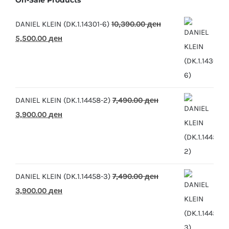
DANIEL KLEIN (DK.1.14301-6)
10,390.00
ден
Original
Current
5,500.00
ден
price
price
was:
is:
10,390.00 ден.
5,500.00 ден.
DANIEL KLEIN (DK.1.14458-2)
7,490.00
ден
Original
Current
3,900.00
ден
price
price
was:
is:
7,490.00 ден.
3,900.00 ден.
DANIEL KLEIN (DK.1.14458-3)
7,490.00
ден
Original
Current
3,900.00
ден
price
price
was:
is: