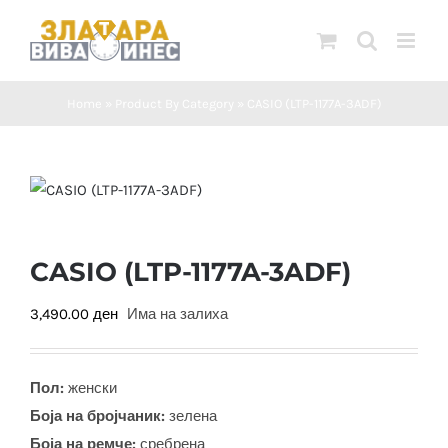
Skip
to
content
Home
»
Product By Category
»
CASIO (LTP-1177A-3ADF)
CASIO (LTP-1177A-3ADF)
3,490.00
ден
Има на залиха
Пол:
женски
Боја на бројчаник:
зелена
Боја на ремче:
сребрена