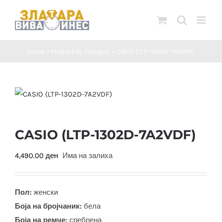
Skip
to
content
Home
»
Product By Category
»
CASIO (LTP-1302D-7A2VDF)
CASIO (LTP-1302D-7A2VDF)
4,490.00
ден
Има на залиха
Пол:
женски
Боја на бројчаник:
бела
Боја на ремче:
сребрена