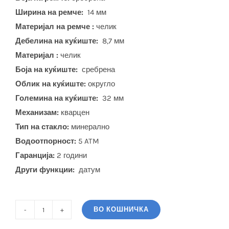
Ширина на ремче:
14 мм
Материјал на ремче :
челик
Дебелина на куќиште:
8,7 мм
Материјал :
челик
Боја на куќиште:
сребрена
Облик на куќиште:
округло
Големина на куќиште:
32 мм
Механизам:
кварцен
Тип на стакло:
минерално
Водоотпорност:
5 ATM
Гаранција:
2 години
Други функции:
датум
ВО КОШНИЧКА
CASIO