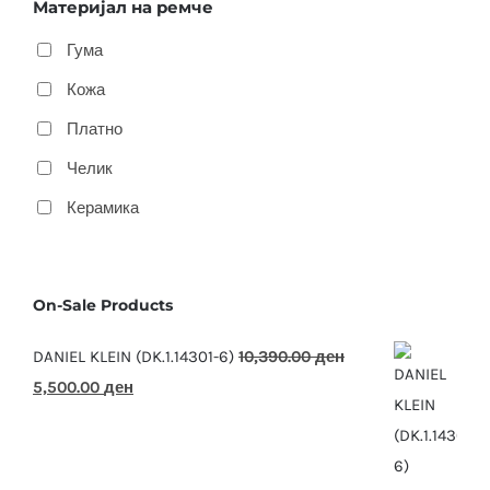
Материјал на ремче
Гума
Кожа
Платно
Челик
Керамика
On-Sale Products
DANIEL KLEIN (DK.1.14301-6)
10,390.00
ден
Original
Current
5,500.00
ден
price
price
was:
is:
10,390.00 ден.
5,500.00 ден.