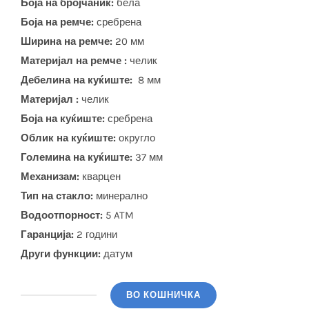
Боја на бројчаник:
бела
Боја на ремче:
сребрена
Ширина на ремче:
20 мм
Материјал на ремче :
челик
Дебелина на куќиште:
8 мм
Материјал :
челик
Боја на куќиште:
сребрена
Облик на куќиште:
округло
Големина на куќиште:
37 мм
Механизам:
кварцен
Тип на стакло:
минерално
Водоотпорност:
5 ATM
Гаранција:
2 години
Други функции:
датум
ВО КОШНИЧКА
CASIO