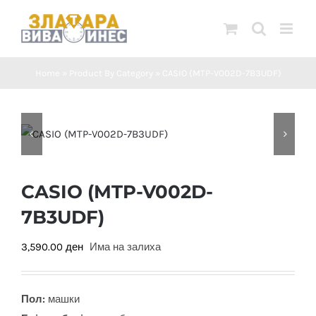
Skip
to
content
Home
»
Product By Category
»
CASIO (MTP-V002D-7B3UDF)
CASIO (MTP-V002D-
7B3UDF)
3,590.00
ден
Има на залиха
Пол:
машки