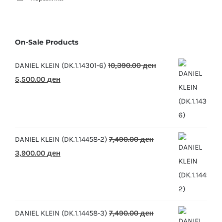
On-Sale Products
DANIEL KLEIN (DK.1.14301-6)
10,390.00
ден
Original
Current
5,500.00
ден
price
price
was:
is:
10,390.00 ден.
5,500.00 ден.
DANIEL KLEIN (DK.1.14458-2)
7,490.00
ден
Original
Current
3,900.00
ден
price
price
was:
is:
7,490.00 ден.
3,900.00 ден.
DANIEL KLEIN (DK.1.14458-3)
7,490.00
ден