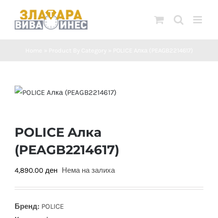
Skip
to
content
Home
»
Product By Category
»
POLICE Aлка (PEAGB2214617)
POLICE Aлка
(PEAGB2214617)
4,890.00
ден
Нема на залиха
Бренд:
POLICE