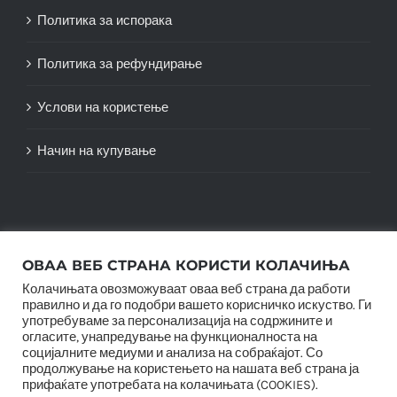
Политика за испорака
Политика за рефундирање
Услови на користење
Начин на купување
ОВАА ВЕБ СТРАНА КОРИСТИ КОЛАЧИЊА
Колачињата овозможуваат оваа веб страна да работи
правилно и да го подобри вашето корисничко искуство. Ги
употребуваме за персонализација на содржините и
огласите, унапредување на функционалноста на
социјалните медиуми и анализа на собраќајот. Со
© Copyright 2012 -
2026 |
SwiftAgency
| All Rights
продолжување на користењето на нашата веб страна ја
Reserved |
прифаќате употребата на колачињата (COOKIES).