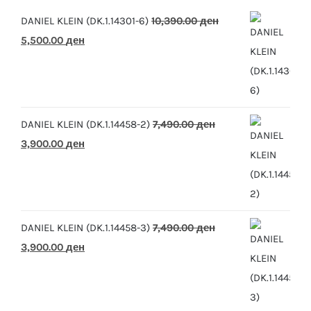
DANIEL KLEIN (DK.1.14301-6)
10,390.00
ден
Original
Current
5,500.00
ден
price
price
was:
is:
10,390.00 ден.
5,500.00 ден.
DANIEL KLEIN (DK.1.14458-2)
7,490.00
ден
Original
Current
3,900.00
ден
price
price
was:
is:
7,490.00 ден.
3,900.00 ден.
DANIEL KLEIN (DK.1.14458-3)
7,490.00
ден
Original
Current
3,900.00
ден
price
price
was:
is:
7,490.00 ден.
3,900.00 ден.