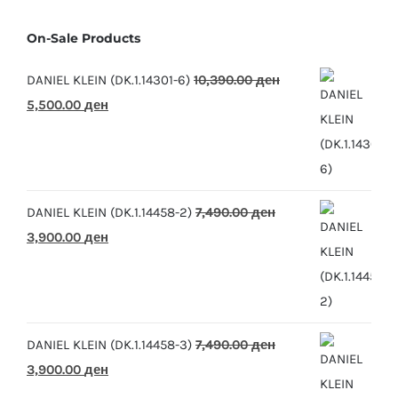
On-Sale Products
DANIEL KLEIN (DK.1.14301-6)
10,390.00
ден
Original
Current
5,500.00
ден
price
price
was:
is:
10,390.00 ден.
5,500.00 ден.
DANIEL KLEIN (DK.1.14458-2)
7,490.00
ден
Original
Current
3,900.00
ден
price
price
was:
is:
7,490.00 ден.
3,900.00 ден.
DANIEL KLEIN (DK.1.14458-3)
7,490.00
ден
Original
Current
3,900.00
ден
price
price