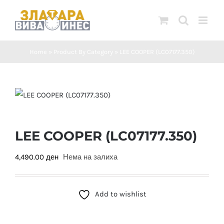
Skip
to
content
Home
»
Product By Category
»
LEE COOPER (LC07177.350)
LEE COOPER (LC07177.350)
4,490.00
ден
Нема на залиха
Add to wishlist