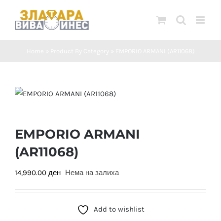
Skip
to
content
Home
»
Product By Category
»
EMPORIO ARMANI (AR11068)
EMPORIO ARMANI
(AR11068)
14,990.00
ден
Нема на залиха
Add to wishlist