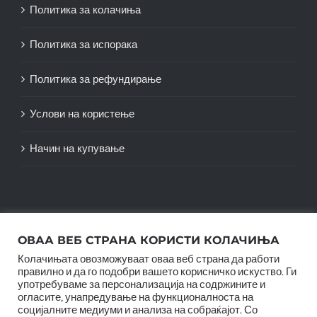
Политика за колачиња
Политика за испорака
Политика за рефундирање
Услови на користење
Начин на купување
ОВАА ВЕБ СТРАНА КОРИСТИ КОЛАЧИЊА
Колачињата овозможуваат оваа веб страна да работи
правилно и да го подобри вашето корисничко искуство. Ги
употребуваме за персонализација на содржините и
огласите, унапредување на функционалноста на
социјалните медиуми и анализа на собраќајот. Со
© Copyright 2012 -
2026 |
SwiftAgency
| All Rights