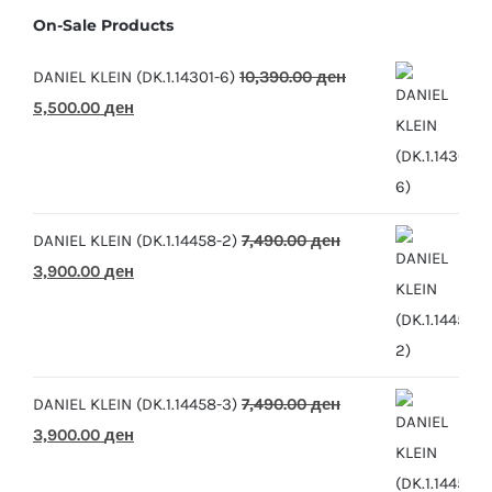
On-Sale Products
DANIEL KLEIN (DK.1.14301-6)
10,390.00
ден
Original
Current
5,500.00
ден
price
price
was:
is:
10,390.00 ден.
5,500.00 ден.
DANIEL KLEIN (DK.1.14458-2)
7,490.00
ден
Original
Current
3,900.00
ден
price
price
was:
is:
7,490.00 ден.
3,900.00 ден.
DANIEL KLEIN (DK.1.14458-3)
7,490.00
ден
Original
Current
3,900.00
ден
price
price