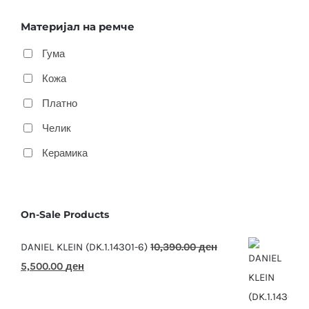
Материјал на ремче
Гума
Кожа
Платно
Челик
Керамика
On-Sale Products
DANIEL KLEIN (DK.1.14301-6)
10,390.00
ден
Original
Current
5,500.00
ден
price
price
was:
is: