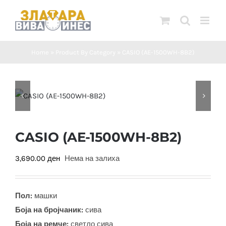
Skip
to
content
Home
»
Product By Category
»
CASIO (AE-1500WH-8B2)
CASIO (AE-1500WH-8B2)
3,690.00
ден
Нема на залиха
Пол:
машки
Боја на бројчаник:
сива
Боја на ремче:
светло сива