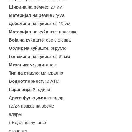
Ширина на ремче:
27 мм
Материјал на ремче :
гума
Дебелина на куќиште:
16 мм
Материјал на куќиште:
пластика
Боја на куќиште:
светло сива
Облик на куќиште:
округло
Големина на куќиште:
51 мм
Механизам:
дигитален
Тип на стакло:
минерално
Водоотпорност:
10 АТМ
Гаранција:
2 години
Други функции:
календар,
12/24 приказ на време
аларм
ЛЕД осветлување
стоперка