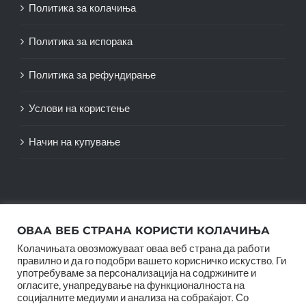
Политика за колачиња
Политика за испорака
Политика за рефундирање
Услови на користење
Начин на купување
ОВАА ВЕБ СТРАНА КОРИСТИ КОЛАЧИЊА
Колачињата овозможуваат оваа веб страна да работи
правилно и да го подобри вашето корисничко искуство. Ги
употребуваме за персонализација на содржините и
огласите, унапредување на функционалноста на
социјалните медиуми и анализа на собраќајот. Со
© Copyright 2012 -
2026 |
SwiftAgency
| All Rights