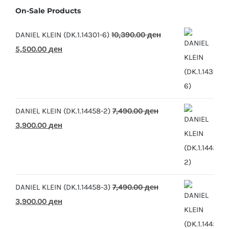
On-Sale Products
DANIEL KLEIN (DK.1.14301-6)
10,390.00
ден
Original
Current
5,500.00
ден
price
price
was:
is:
10,390.00 ден.
5,500.00 ден.
DANIEL KLEIN (DK.1.14458-2)
7,490.00
ден
Original
Current
3,900.00
ден
price
price
was:
is:
7,490.00 ден.
3,900.00 ден.
DANIEL KLEIN (DK.1.14458-3)
7,490.00
ден
Original
Current
3,900.00
ден
price
price