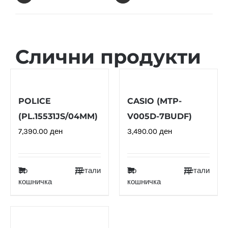
Слични продукти
POLICE
CASIO (MTP-
(PL.15531JS/04MM)
V005D-7BUDF)
7,390.00
ден
3,490.00
ден
Во
Детали
Во
Детали
кошничка
кошничка