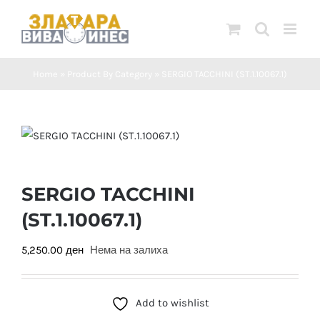
Skip
to
content
Home
»
Product By Category
»
SERGIO TACCHINI (ST.1.10067.1)
SERGIO TACCHINI
(ST.1.10067.1)
5,250.00
ден
Нема на залиха
Add to wishlist