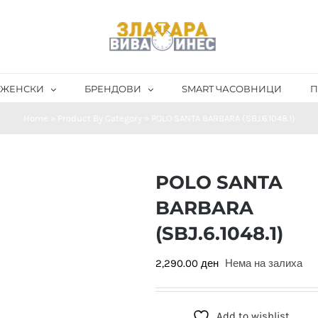
ЖЕНСКИ
БРЕНДОВИ
SMART ЧАСОВНИЦИ
П
Home
»
Product By Category
»
POLO SANTA BARBARA (SBJ.6.1048.1)
POLO SANTA
BARBARA
(SBJ.6.1048.1)
2,290.00
ден
Нема на залиха
Add to wishlist