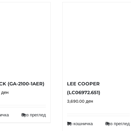
K (GA-2100-1AER)
LEE COOPER
0
ден
(LC06972.651)
3,690.00
ден
ичка
Брз преглед
Во кошничка
Брз преглед