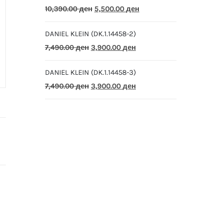
Original
Current
10,390.00
ден
5,500.00
ден
price
price
DANIEL KLEIN (DK.1.14458-2)
was:
is:
Original
Current
7,490.00
ден
3,900.00
ден
10,390.00 ден.
5,500.00 ден.
price
price
DANIEL KLEIN (DK.1.14458-3)
was:
is:
Original
Current
7,490.00
ден
3,900.00
ден
7,490.00 ден.
3,900.00 ден.
price
price
was:
is:
7,490.00 ден.
3,900.00 ден.