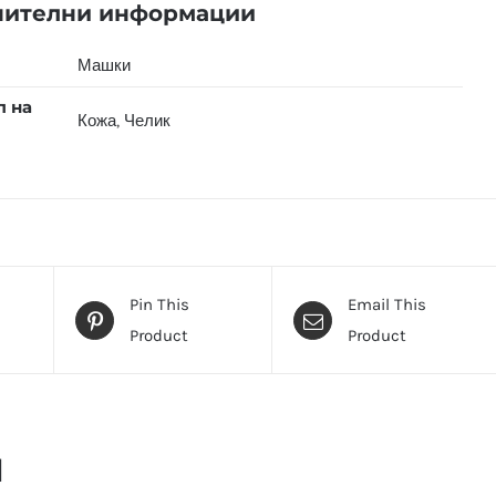
нителни информации
Машки
л на
Кожа
,
Челик
Pin This
Email This
Product
Product
и