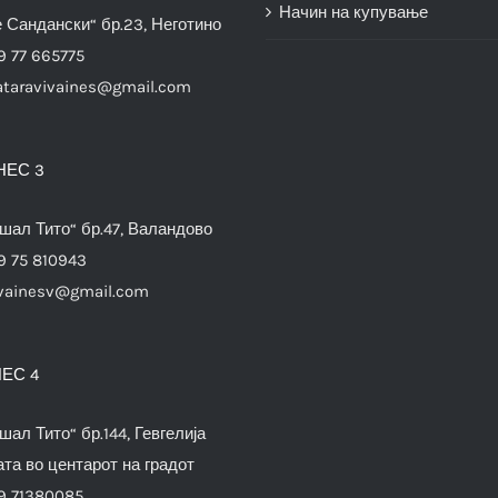
Начин на купување
е Сандански“ бр.23, Неготино
9 77 665775
ataravivaines@gmail.com
НЕС 3
шал Тито“ бр.47, Валандово
9 75 810943
vainesv@gmail.com
ЕС 4
шал Тито“ бр.144, Гевгелија
та во центарот на градот
9 71380085