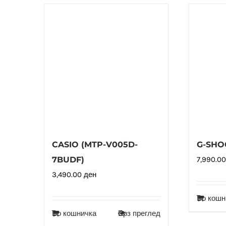
CASIO (MTP-V005D-
G-SHOC
7BUDF)
7,990.0
3,490.00
ден
Во кошн
Во кошничка
Брз преглед