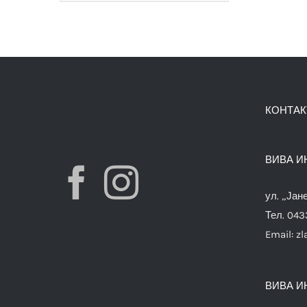
КОНТАК
ВИВА И
ул. „Јан
Тел. 04
Email:
zl
ВИВА И