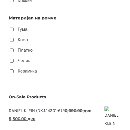
Машки
Материјал на ремче
Гума
Кожа
Платно
Челик
Керамика
On-Sale Products
DANIEL KLEIN (DK.1.14301-6)
10,390.00
ден
Original
Current
5,500.00
ден
price
price