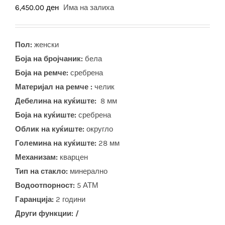
6,450.00
ден
Има на залиха
Пол:
женски
Боја на бројчаник:
бела
Боја на ремче:
сребрена
Материјал на ремче :
челик
Дебелина на куќиште:
8 мм
Боја на куќиште:
сребрена
Облик на куќиште:
округло
Големина на куќиште:
28 мм
Механизам:
кварцен
Тип на стакло:
минерално
Водоотпорност:
5 АТМ
Гаранција:
2 години
Други функции: /