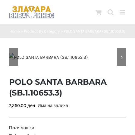
Skip
to
content
Home
»
Product By Category
»
POLO SANTA BARBARA (SB.1.10653.3)
POLO SANTA BARBARA
(SB.1.10653.3)
7,250.00
ден
Има на залиха
Пол:
машки