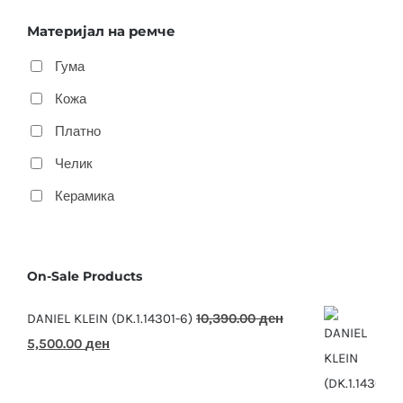
Материјал на ремче
Гума
Кожа
Платно
Челик
Керамика
On-Sale Products
DANIEL KLEIN (DK.1.14301-6)
10,390.00
ден
Original
Current
5,500.00
ден
price
price
was:
is: