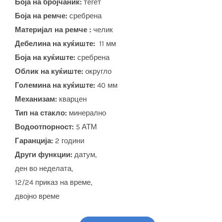
Боја на бројчаник:
тегет
Боја на ремче:
сребрена
Материјал на ремче :
челик
Дебелина на куќиште:
11 мм
Боја на куќиште:
сребрена
Облик на куќиште:
округло
Големина на куќиште:
40 мм
Механизам:
кварцен
Тип на стакло:
минерално
Водоотпорност:
5 АТМ
Гаранција:
2 години
Други функции:
датум,
ден во неделата,
12/24 приказ на време,
двојно време