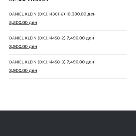
DANIEL KLEIN (DK.1.14301-6)
10,390.00
ден
Original
Current
5,500.00
ден
price
price
DANIEL KLEIN (DK.1.14458-2)
7,490.00
ден
was:
is:
Original
Current
3,900.00
ден
10,390.00 ден.
5,500.00 ден.
price
price
DANIEL KLEIN (DK.1.14458-3)
7,490.00
ден
was:
is:
Original
Current
3,900.00
ден
7,490.00 ден.
3,900.00 ден.
price
price
was:
is:
7,490.00 ден.
3,900.00 ден.