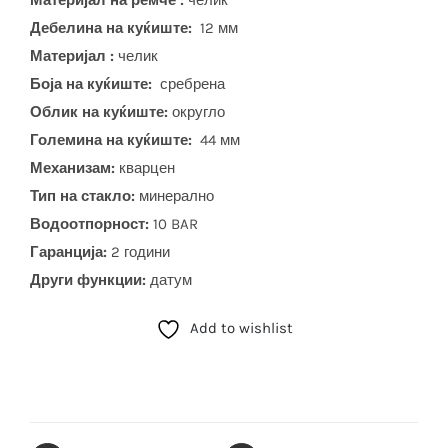
Материјал на ремче :
челик
Дебелина на куќиште:
12 мм
Материјал :
челик
Боја на куќиште:
сребрена
Облик на куќиште:
округло
Големина на куќиште:
44 мм
Механизам:
кварцен
Тип на стакло:
минерално
Водоотпорност:
10 BAR
Гаранција:
2 години
Други функции:
датум
Add to wishlist