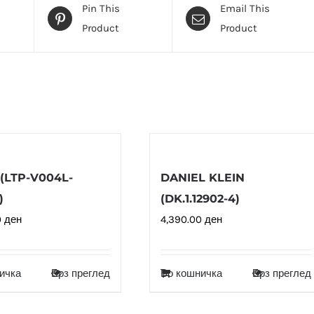
Pin This
Email This
Product
Product
(LTP-V004L-
DANIEL KLEIN
)
(DK.1.12902-4)
0
ден
4,390.00
ден
ичка
Брз преглед
Во кошничка
Брз преглед