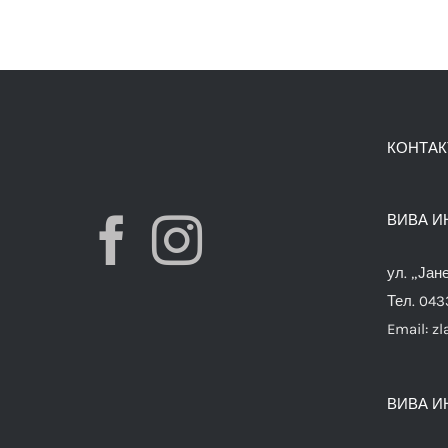
КОНТАК
ВИВА И
ул. „Јан
Тел. 04
Email:
zl
ВИВА И