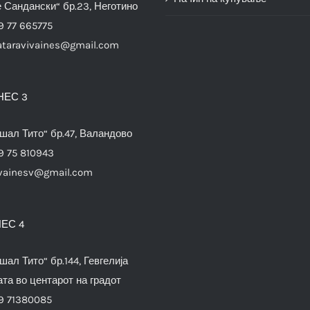
е Сандански“ бр.23, Неготино
9 77 665775
ataravivaines@gmail.com
НЕС 3
шал Тито“ бр.47, Валандово
9 75 810943
vainesv@gmail.com
ЕС 4
шал Тито“ бр.144, Гевгелија
та во центарот на градот
9 71380085