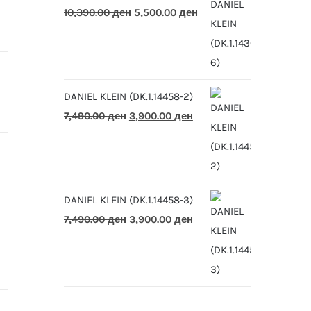
Original
Current
10,390.00
ден
5,500.00
ден
price
price
was:
is:
10,390.00 ден.
5,500.00 ден.
DANIEL KLEIN (DK.1.14458-2)
Original
Current
7,490.00
ден
3,900.00
ден
price
price
was:
is:
7,490.00 ден.
3,900.00 ден.
DANIEL KLEIN (DK.1.14458-3)
Original
Current
7,490.00
ден
3,900.00
ден
price
price
was:
is:
7,490.00 ден.
3,900.00 ден.