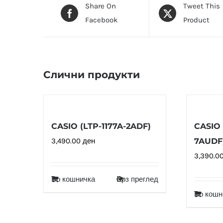
Share On
Tweet This
Facebook
Product
Слични продукти
CASIO (LTP-1177A-2ADF)
CASIO 
3,490.00
ден
7AUDF
3,390.0
Во кошничка
Брз преглед
Во кошн