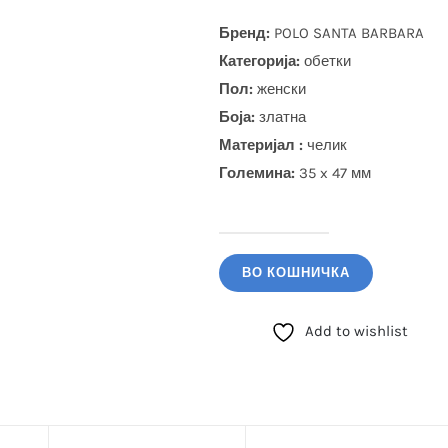
Бренд:
POLO SANTA BARBARA
Категорија:
обетки
Пол:
женски
Боја
:
златна
Материјал :
челик
Големина:
35 x 47 мм
POLO
SANTA
ВО КОШНИЧКА
BARBARA
Обетки
Add to wishlist
(SBJ.5.30001.1)
количина