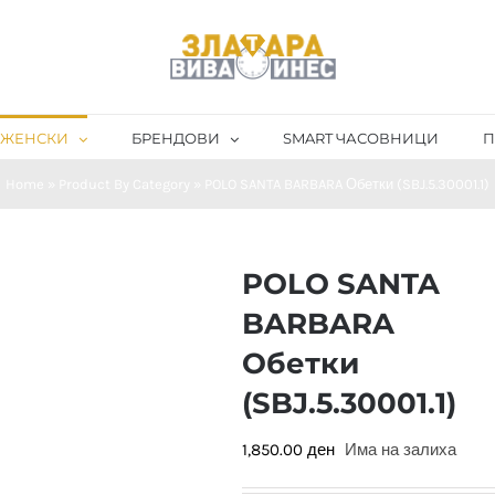
ЖЕНСКИ
БРЕНДОВИ
SMART ЧАСОВНИЦИ
П
Home
»
Product By Category
»
POLO SANTA BARBARA Обетки (SBJ.5.30001.1)
POLO SANTA
BARBARA
Обетки
(SBJ.5.30001.1)
1,850.00
ден
Има на залиха