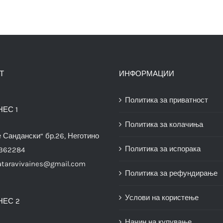
Т
ИНФОРМАЦИИ
Политика за приватност
НЕС 1
Политика за колачиња
е Сандански“ бр.26, Неготино
Политика за испорака
3362284
ataravivaines@gmail.com
Политика за рефундирање
Услови на користење
НЕС 2
Начин на купување