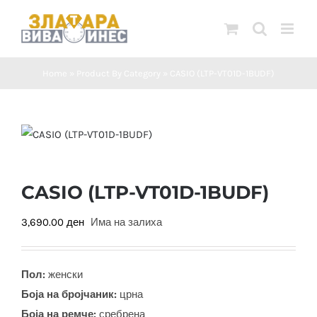
Skip
to
content
Home
»
Product By Category
»
CASIO (LTP-VT01D-1BUDF)
CASIO (LTP-VT01D-1BUDF)
3,690.00
ден
Има на залиха
Пол:
женски
Боја на бројчаник:
црна
Боја на ремче:
сребрена