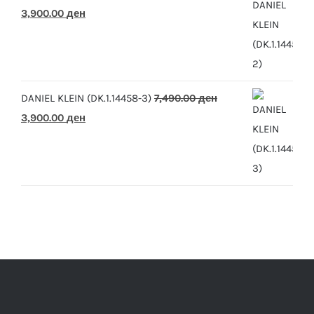
Original
Current
3,900.00
ден
price
price
was:
is:
7,490.00 ден.
3,900.00 ден.
DANIEL KLEIN (DK.1.14458-3)
7,490.00
ден
Original
Current
3,900.00
ден
price
price
was:
is:
7,490.00 ден.
3,900.00 ден.