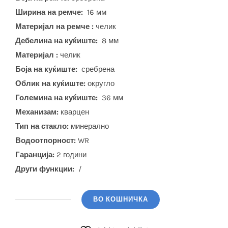
Ширина на ремче:
16 мм
Материјал на ремче :
челик
Дебелина на куќиште:
8 мм
Материјал :
челик
Боја на куќиште:
сребрена
Облик на куќиште:
округло
Големина на куќиште:
36 мм
Механизам:
кварцен
Тип на стакло:
минерално
Водоотпорност:
WR
Гаранција:
2 години
Други функции:
/
ВО КОШНИЧКА
CASIO
(LTP-