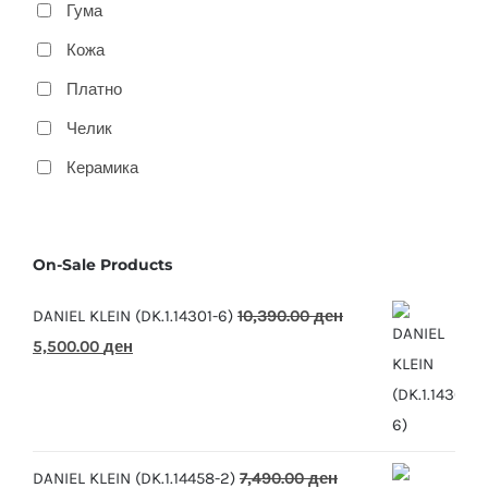
Гума
Кожа
Платно
Челик
Керамика
On-Sale Products
DANIEL KLEIN (DK.1.14301-6)
10,390.00
ден
Original
Current
5,500.00
ден
price
price
was:
is:
10,390.00 ден.
5,500.00 ден.
DANIEL KLEIN (DK.1.14458-2)
7,490.00
ден