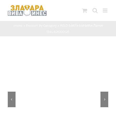
Skip
to
content
Home
»
Product By Category
»
POLO SANTA BARBARA Ланче
(SBJ.6.20001.2)