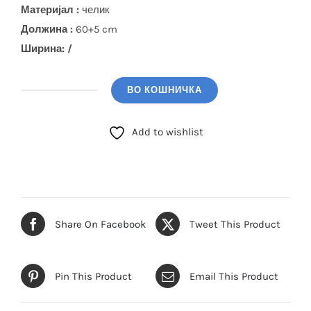
Материјал :
челик
Должина :
60+5 cm
Ширина: /
ВО КОШНИЧКА
POLO
SANTA
Add to wishlist
BARBARA
Ланче
(SBJ.6.20001.2)
количина
Share On Facebook
Tweet This Product
Pin This Product
Email This Product