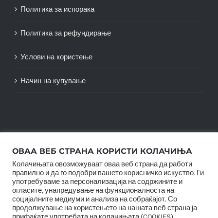
Политика за испорака
Политика за рефундирање
Услови на користење
Начин на купување
ОВАА ВЕБ СТРАНА КОРИСТИ КОЛАЧИЊА
Колачињата овозможуваат оваа веб страна да работи
правилно и да го подобри вашето корисничко искуство. Ги
употребуваме за персонализација на содржините и
огласите, унапредување на функционалноста на
© Copyright 2012 -
2026 |
SwiftAgency
| All Rights
социјалните медиуми и анализа на собраќајот. Со
Reserved |
продолжување на користењето на нашата веб страна ја
прифаќате употребата на колачињата (COOKIES).