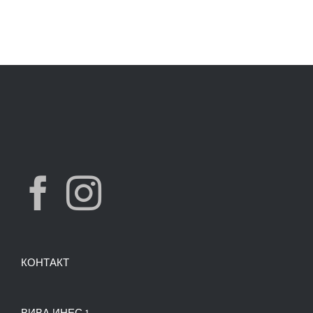
was:
is:
7,490.00 ден.
3,900.00 ден.
КОНТАКТ
ВИВА ИНЕС 1