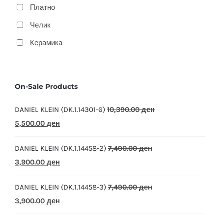
Платно
Челик
Керамика
On-Sale Products
DANIEL KLEIN (DK.1.14301-6)
10,390.00
ден
Original
Current
5,500.00
ден
price
price
DANIEL KLEIN (DK.1.14458-2)
7,490.00
ден
was:
is:
Original
Current
3,900.00
ден
10,390.00 ден.
5,500.00 ден.
price
price
DANIEL KLEIN (DK.1.14458-3)
7,490.00
ден
was:
is:
Original
Current
3,900.00
ден
7,490.00 ден.
3,900.00 ден.
price
price