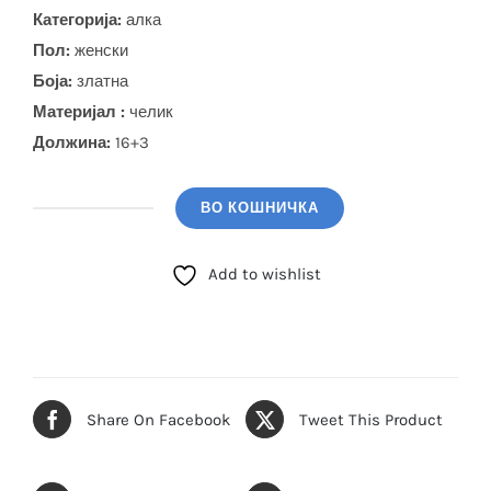
Категорија:
алка
Пол:
женски
Боја
:
златна
Материјал :
челик
Должина:
16+3
ВО КОШНИЧКА
GUESS
Алка
Add to wishlist
(JUBB06033JWYGMCS)
количина
Share On Facebook
Tweet This Product