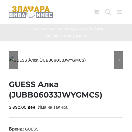
Skip
to
content
Home
»
Product By Category
»
GUESS Алка
(JUBB06033JWYGMCS)
GUESS Алка
(JUBB06033JWYGMCS)
3,690.00
ден
Има на залиха
Бренд:
GUESS