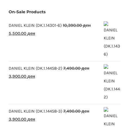
On-Sale Products
DANIEL KLEIN (DK.1.14301-6)
10,390.00
ден
Original
Current
5,500.00
ден
price
price
was:
is:
10,390.00 ден.
5,500.00 ден.
DANIEL KLEIN (DK.1.14458-2)
7,490.00
ден
Original
Current
3,900.00
ден
price
price
was:
is:
7,490.00 ден.
3,900.00 ден.
DANIEL KLEIN (DK.1.14458-3)
7,490.00
ден
Original
Current
3,900.00
ден
price
price