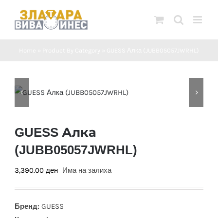
Skip
to
content
Home
»
Product By Category
»
GUESS Алка (JUBB05057JWRHL)
GUESS Алка
(JUBB05057JWRHL)
3,390.00
ден
Има на залиха
Бренд:
GUESS