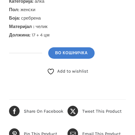
Категорија:
алка
Пол:
женски
Боја
:
сребрена
Материјал :
челик
Должина:
17 + 4 цм
ВО КОШНИЧКА
GUESS
Алка
Add to wishlist
(JUBB05057JWRHL)
количина
Share On Facebook
Tweet This Product
Pin This Product
Email This Product