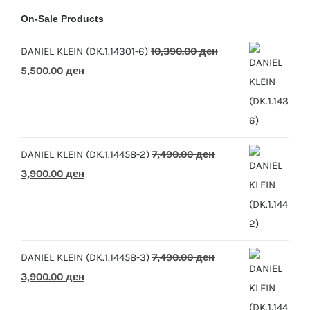
On-Sale Products
DANIEL KLEIN (DK.1.14301-6)
10,390.00
ден
Original
Current
5,500.00
ден
price
price
was:
is:
10,390.00 ден.
5,500.00 ден.
DANIEL KLEIN (DK.1.14458-2)
7,490.00
ден
Original
Current
3,900.00
ден
price
price
was:
is:
7,490.00 ден.
3,900.00 ден.
DANIEL KLEIN (DK.1.14458-3)
7,490.00
ден
Original
Current
3,900.00
ден
price
price