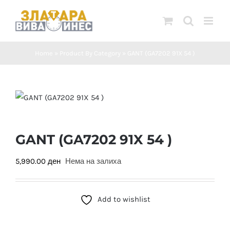
Skip
to
content
Home
»
Product By Category
»
GANT (GA7202 91X 54 )
GANT (GA7202 91X 54 )
5,990.00
ден
Нема на залиха
Add to wishlist