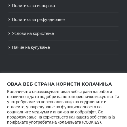
Политика за испорака
Политика за рефундирање
Услови на користење
Начин на купување
ОВАА ВЕБ СТРАНА КОРИСТИ КОЛАЧИЊА
Колачињата овозможуваат оваа веб страна да работи
правилно и да го подобри вашето корисничко искуство. Ги
употребуваме за персонализација на содржините и
огласите, унапредување на функционалноста на
социјалните медиуми и анализа на собраќајот. Со
© Copyright 2012 -
2026 |
SwiftAgency
| All Rights
продолжување на користењето на нашата веб страна ја
Reserved |
прифаќате употребата на колачињата (COOKIES).