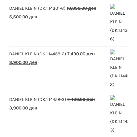
DANIEL KLEIN (DK.1.14301-6)
10,390.00
ден
Original
Current
5,500.00
ден
price
price
was:
is:
10,390.00 ден.
5,500.00 ден.
DANIEL KLEIN (DK.1.14458-2)
7,490.00
ден
Original
Current
3,900.00
ден
price
price
was:
is:
7,490.00 ден.
3,900.00 ден.
DANIEL KLEIN (DK.1.14458-3)
7,490.00
ден
Original
Current
3,900.00
ден
price
price
was:
is:
7,490.00 ден.
3,900.00 ден.