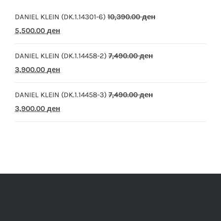
DANIEL KLEIN (DK.1.14301-6)
10,390.00
ден
Original
Current
5,500.00
ден
price
price
DANIEL KLEIN (DK.1.14458-2)
7,490.00
ден
was:
is:
Original
Current
3,900.00
ден
10,390.00 ден.
5,500.00 ден.
price
price
DANIEL KLEIN (DK.1.14458-3)
7,490.00
ден
was:
is:
Original
Current
3,900.00
ден
7,490.00 ден.
3,900.00 ден.
price
price
was:
is:
7,490.00 ден.
3,900.00 ден.