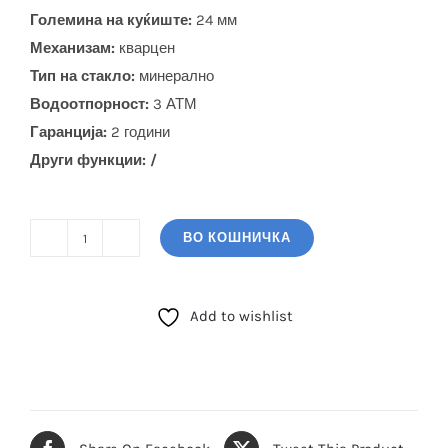
Големина на куќиште:
24 мм
Механизам:
кварцен
Тип на стакло:
минерално
Водоотпорност:
3 АТМ
Гаранција:
2 години
Други функции: /
ВО КОШНИЧКА
FERRO
(FL40145A-
A)
Add to wishlist
количина