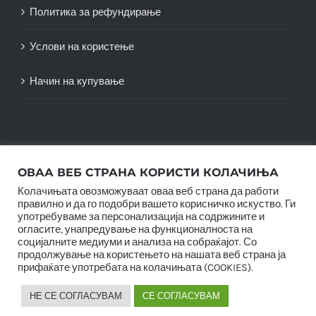
Политика за рефундирање
Услови на користење
Начин на купување
ОВАА ВЕБ СТРАНА КОРИСТИ КОЛАЧИЊА
Колачињата овозможуваат оваа веб страна да работи
правилно и да го подобри вашето корисничко искуство. Ги
употребуваме за персонализација на содржините и
огласите, унапредување на функционалноста на
социјалните медиуми и анализа на собраќајот. Со
© Copyright 2012 -
2026 |
SwiftAgency
| All Rights
продолжување на користењето на нашата веб страна ја
Reserved |
прифаќате употребата на колачињата (COOKIES).
НЕ СЕ СОГЛАСУВАМ
СЕ СОГЛАСУВАМ