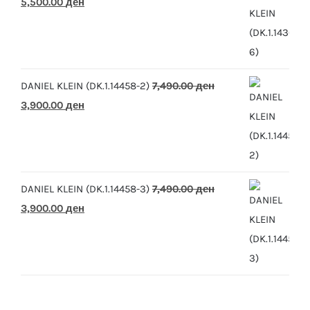
Original
Current
5,500.00
ден
price
price
was:
is:
10,390.00 ден.
5,500.00 ден.
DANIEL KLEIN (DK.1.14458-2)
7,490.00
ден
Original
Current
3,900.00
ден
price
price
was:
is:
7,490.00 ден.
3,900.00 ден.
DANIEL KLEIN (DK.1.14458-3)
7,490.00
ден
Original
Current
3,900.00
ден
price
price
was:
is:
7,490.00 ден.
3,900.00 ден.