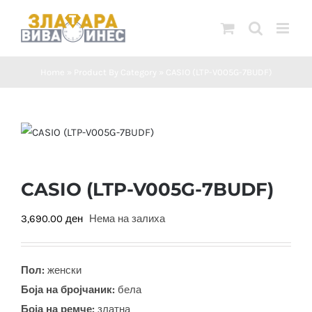
Skip
to
content
Home
»
Product By Category
»
CASIO (LTP-V005G-7BUDF)
CASIO (LTP-V005G-7BUDF)
3,690.00
ден
Нема на залиха
Пол:
женски
Боја на бројчаник:
бела
Боја на ремче:
златна