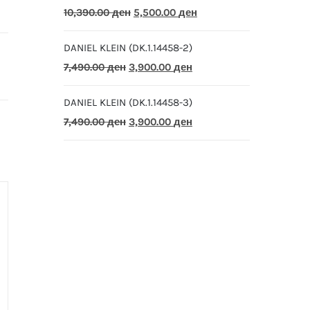
Original
Current
10,390.00
ден
5,500.00
ден
price
price
DANIEL KLEIN (DK.1.14458-2)
was:
is:
Original
Current
7,490.00
ден
3,900.00
ден
10,390.00 ден.
5,500.00 ден.
price
price
DANIEL KLEIN (DK.1.14458-3)
was:
is:
Original
Current
7,490.00
ден
3,900.00
ден
7,490.00 ден.
3,900.00 ден.
price
price
was:
is:
7,490.00 ден.
3,900.00 ден.