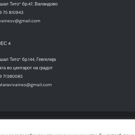
шал Тито“ бр.47, Валандово
9 75 810943
vainesv@gmail.com
ЕС 4
шал Тито“ бр.144, Гевгелија
та во центарот на градот
9 71380085
ataravivaines@gmail.com
© Copyright 2012 -
2026 |
SwiftAgency
| All Rights Reserved |