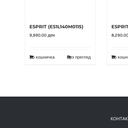
ESPRIT (ES1L140M0115)
ESPRIT
9,990.00
ден
8,290.0
Во кошничка
Брз преглед
Во кошн
КОНТАК