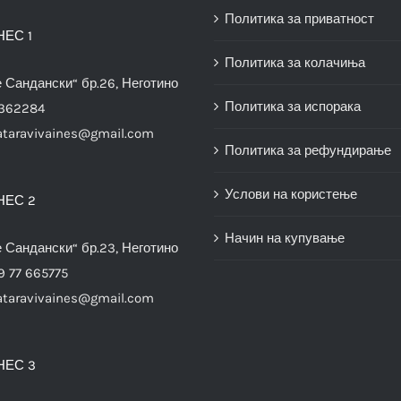
Политика за приватност
НЕС 1
Политика за колачиња
е Сандански“ бр.26, Неготино
Политика за испорака
3362284
ataravivaines@gmail.com
Политика за рефундирање
Услови на користење
НЕС 2
Начин на купување
е Сандански“ бр.23, Неготино
9 77 665775
ataravivaines@gmail.com
НЕС 3