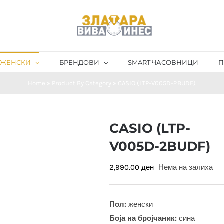
ЖЕНСКИ
БРЕНДОВИ
SMART ЧАСОВНИЦИ
П
Home
»
Product By Category
»
CASIO (LTP-V005D-2BUDF)
CASIO (LTP-
V005D-2BUDF)
2,990.00
ден
Нема на залиха
Пол:
женски
Боја на бројчаник:
сина