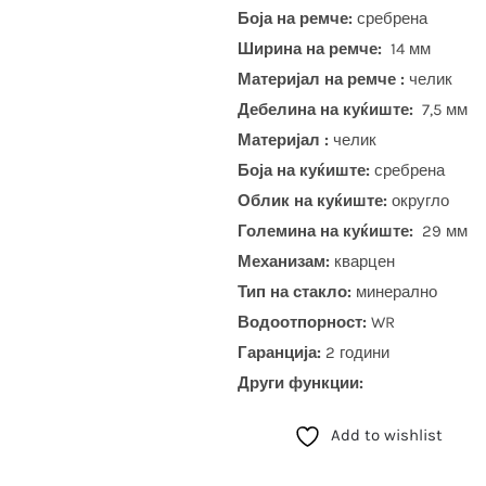
Боја на ремче:
сребрена
Ширина на ремче:
14 мм
Материјал на ремче :
челик
Дебелина на куќиште:
7,5 мм
Материјал :
челик
Боја на куќиште:
сребрена
Облик на куќиште:
округло
Големина на куќиште:
29 мм
Механизам:
кварцен
Тип на стакло:
минерално
Водоотпорност:
WR
Гаранција:
2 години
Други функции:
Add to wishlist