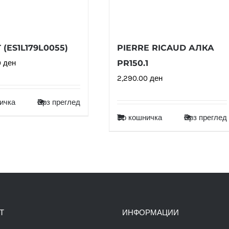
 (ES1L179L0055)
PIERRE RICAUD АЛКА
0
ден
PR150.1
2,290.00
ден
ичка
Брз преглед
Во кошничка
Брз преглед
Т
ИНФОРМАЦИИ