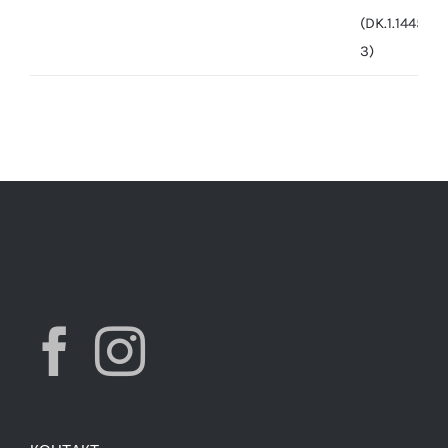
price
price
was:
is:
7,490.00 ден.
3,900.00 ден.