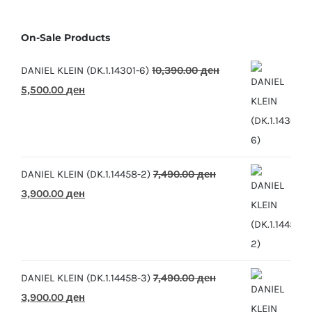
On-Sale Products
DANIEL KLEIN (DK.1.14301-6)
10,390.00
ден
Original
Current
5,500.00
ден
price
price
was:
is:
10,390.00 ден.
5,500.00 ден.
DANIEL KLEIN (DK.1.14458-2)
7,490.00
ден
Original
Current
3,900.00
ден
price
price
was:
is:
7,490.00 ден.
3,900.00 ден.
DANIEL KLEIN (DK.1.14458-3)
7,490.00
ден
Original
Current
3,900.00
ден