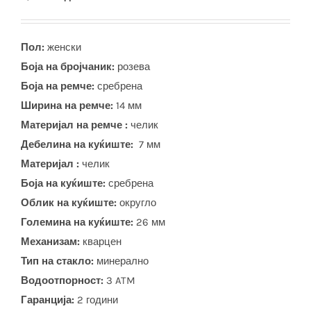
Пол:
женски
Боја на бројчаник:
розева
Боја на ремче:
сребрена
Ширина на ремче:
14 мм
Материјал на ремче :
челик
Дебелина на куќиште:
7 мм
Материјал :
челик
Боја на куќиште:
сребрена
Облик на куќиште:
округло
Големина на куќиште:
26 мм
Механизам:
кварцен
Тип на стакло:
минерално
Водоотпорност:
3 ATM
Гаранција:
2 години