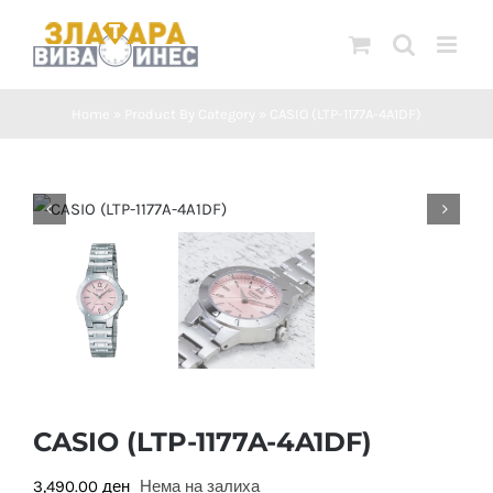
Skip
to
content
Home
»
Product By Category
»
CASIO (LTP-1177A-4A1DF)
CASIO (LTP-1177A-4A1DF)
3,490.00
ден
Нема на залиха