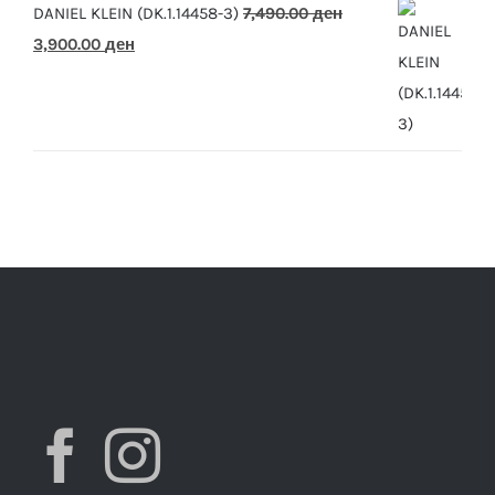
DANIEL KLEIN (DK.1.14458-3)
7,490.00
ден
Original
Current
3,900.00
ден
price
price
was:
is:
7,490.00 ден.
3,900.00 ден.