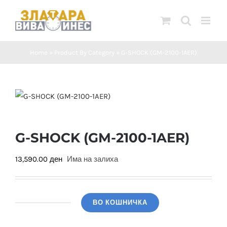
Skip
to
content
Home
»
Product By Category
»
G-SHOCK (GM-2100-1AER)
G-SHOCK (GM-2100-1AER)
13,590.00
ден
Има на залиха
ВО КОШНИЧКА
G-
SHOCK