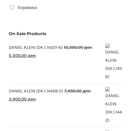
Керамика
On-Sale Products
DANIEL KLEIN (DK.1.14301-6)
10,390.00
ден
Original
Current
5,500.00
ден
price
price
was:
is:
10,390.00 ден.
5,500.00 ден.
DANIEL KLEIN (DK.1.14458-2)
7,490.00
ден
Original
Current
3,900.00
ден
price
price
was:
is:
7,490.00 ден.
3,900.00 ден.