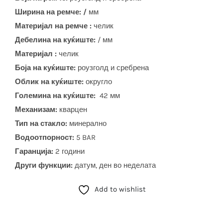
Ширина на ремче: /
мм
Материјал на ремче :
челик
Дебелина на куќиште:
/ мм
Материјал :
челик
Боја на куќиште:
роузголд и сребрена
Облик на куќиште:
округло
Големина на куќиште:
42 мм
Механизам:
кварцен
Тип на стакло:
минерално
Водоотпорност:
5 BAR
Гаранција:
2 години
Други функции:
датум, ден во неделата
Add to wishlist