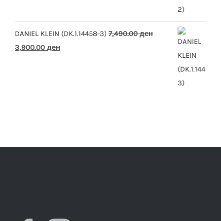
was:
is:
7,490.00 ден.
3,900.00 ден.
DANIEL KLEIN (DK.1.14458-3)
7,490.00
ден
Original
Current
3,900.00
ден
price
price
was:
is:
7,490.00 ден.
3,900.00 ден.