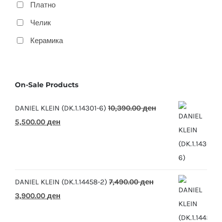
Платно
Челик
Керамика
On-Sale Products
DANIEL KLEIN (DK.1.14301-6)
10,390.00
ден
Original
Current
5,500.00
ден
price
price
was:
is:
10,390.00 ден.
5,500.00 ден.
DANIEL KLEIN (DK.1.14458-2)
7,490.00
ден
Original
Current
3,900.00
ден
price
price