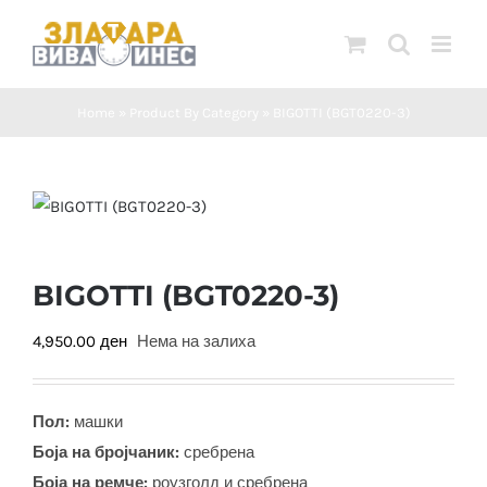
Skip
to
content
Home
»
Product By Category
»
BIGOTTI (BGT0220-3)
BIGOTTI (BGT0220-3)
4,950.00
ден
Нема на залиха
Пол:
машки
Боја на бројчаник:
сребрена
Боја на ремче:
роузголд и сребрена