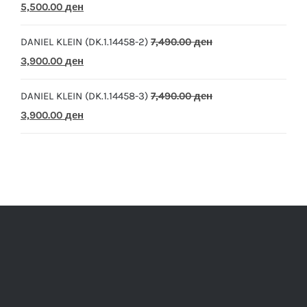
Original
Current
5,500.00
ден
price
price
DANIEL KLEIN (DK.1.14458-2)
7,490.00
ден
was:
is:
Original
Current
3,900.00
ден
10,390.00 ден.
5,500.00 ден.
price
price
DANIEL KLEIN (DK.1.14458-3)
7,490.00
ден
was:
is:
Original
Current
3,900.00
ден
7,490.00 ден.
3,900.00 ден.
price
price
was:
is:
7,490.00 ден.
3,900.00 ден.