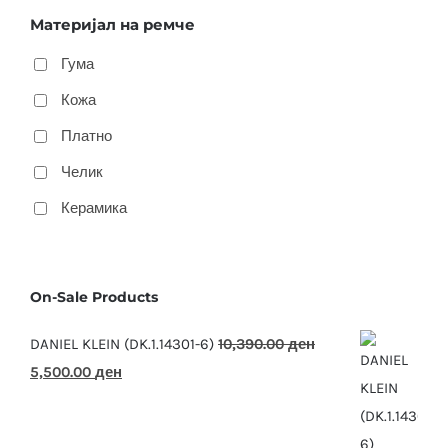
Материјал на ремче
Гума
Кожа
Платно
Челик
Керамика
On-Sale Products
DANIEL KLEIN (DK.1.14301-6)
10,390.00
ден
Original
Current
5,500.00
ден
price
price
was:
is: