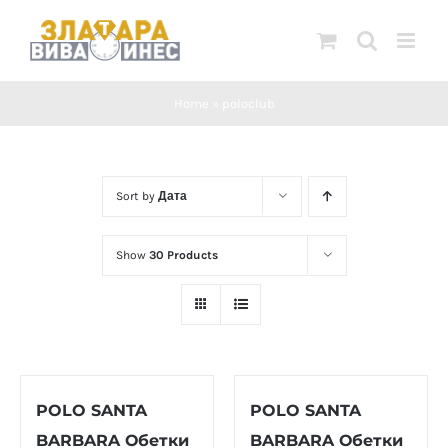
Skip
to
content
Home
»
poloclub
Sort by
Дата
Show
30 Products
POLO SANTA
POLO SANTA
BARBARA Обетки
BARBARA Обетки