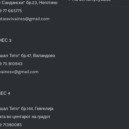
е Сандански“ бр.23, Неготино
9 77 665775
ataravivaines@gmail.com
НЕС 3
шал Тито“ бр.47, Валандово
9 75 810943
vainesv@gmail.com
ЕС 4
шал Тито“ бр.144, Гевгелија
та во центарот на градот
9 71380085