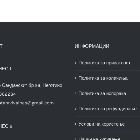
Т
ИНФОРМАЦИИ
Политика за приватност
НЕС 1
Политика за колачиња
е Сандански“ бр.26, Неготино
Политика за испорака
3362284
ataravivaines@gmail.com
Политика за рефундирање
Услови на користење
НЕС 2
Начин на купување