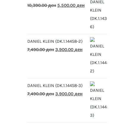
Original
Current
10,390.00
ден
5,500.00
ден
price
price
was:
is:
10,390.00 ден.
5,500.00 ден.
DANIEL KLEIN (DK.1.14458-2)
Original
Current
7,490.00
ден
3,900.00
ден
price
price
was:
is:
7,490.00 ден.
3,900.00 ден.
DANIEL KLEIN (DK.1.14458-3)
Original
Current
7,490.00
ден
3,900.00
ден
price
price
was:
is:
7,490.00 ден.
3,900.00 ден.