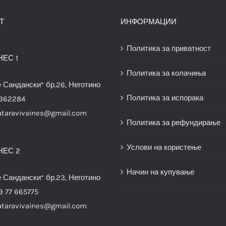
Т
ИНФОРМАЦИИ
Политика за приватност
НЕС 1
Политика за колачиња
е Сандански“ бр.26, Неготино
Политика за испорака
3362284
ataravivaines@gmail.com
Политика за рефундирање
Услови на користење
НЕС 2
Начин на купување
е Сандански“ бр.23, Неготино
9 77 665775
ataravivaines@gmail.com