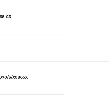
68 C3
070/S/X0865X