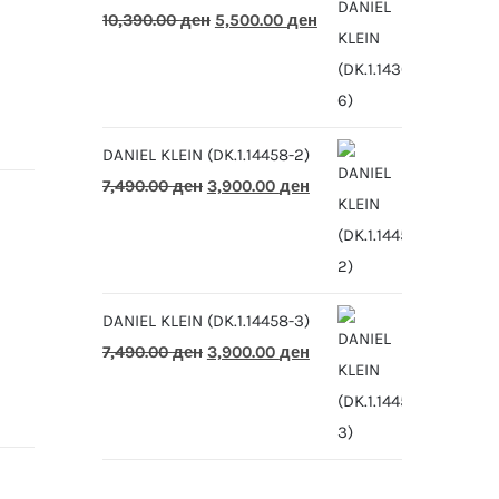
Original
Current
10,390.00
ден
5,500.00
ден
price
price
was:
is:
10,390.00 ден.
5,500.00 ден.
DANIEL KLEIN (DK.1.14458-2)
Original
Current
7,490.00
ден
3,900.00
ден
price
price
was:
is:
7,490.00 ден.
3,900.00 ден.
DANIEL KLEIN (DK.1.14458-3)
Original
Current
7,490.00
ден
3,900.00
ден
price
price
was:
is:
7,490.00 ден.
3,900.00 ден.