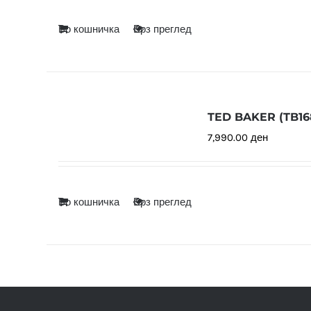
Во кошничка
Брз преглед
TED BAKER (TB168
7,990.00
ден
Во кошничка
Брз преглед