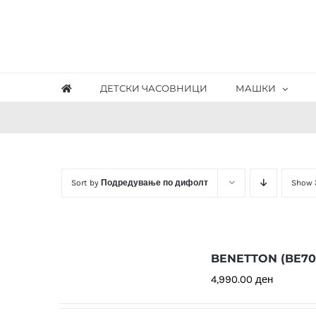
Skip
to
content
ДЕТСКИ ЧАСОВНИЦИ
МАШКИ
Sort by
Подредување по дифолт
Show
BENETTON (BE702
4,990.00
ден