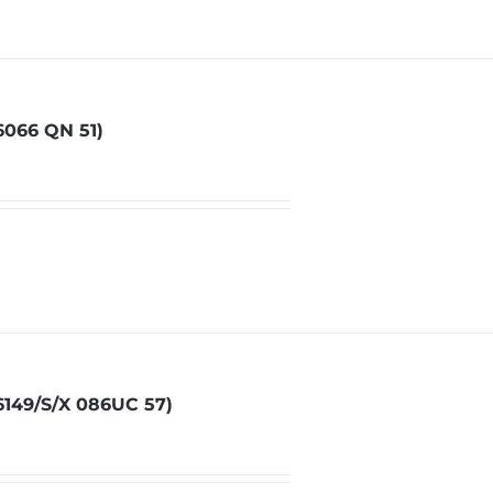
066 QN 51)
149/S/X 086UC 57)