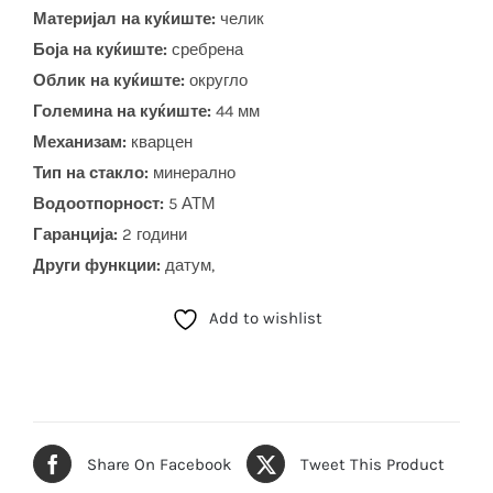
Материјал на куќиште:
челик
Боја на куќиште:
сребрена
Облик на куќиште:
округло
Големина на куќиште:
44 мм
Механизам:
кварцен
Тип на стакло:
минерално
Водоотпорност:
5 АТМ
Гаранција:
2 години
Други функции:
датум,
Add to wishlist
Share On Facebook
Tweet This Product