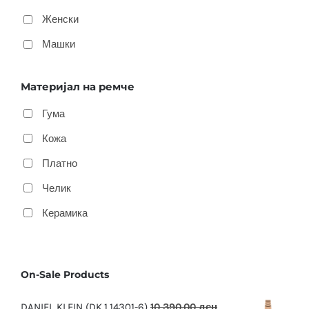
Женски
Машки
Материјал на ремче
Гума
Кожа
Платно
Челик
Керамика
On-Sale Products
DANIEL KLEIN (DK.1.14301-6)
10,390.00
ден