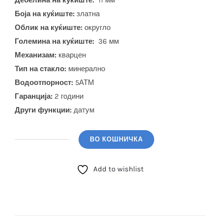
Дебелина на куќиште:
11 мм
Боја на куќиште:
златна
Облик на куќиште:
округло
Големина на куќиште:
36 мм
Механизам:
кварцен
Тип на стакло:
минерално
Водоотпорност:
5АТМ
Гаранција:
2 години
Други функции:
датум
ВО КОШНИЧКА
SERGIO
TACCHINI
Add to wishlist
(ST.1.10406.3)
количина