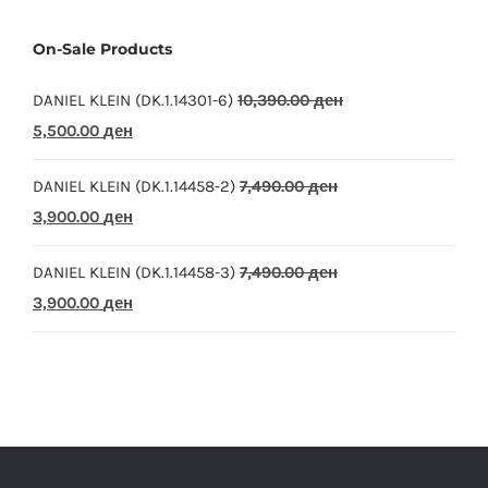
On-Sale Products
DANIEL KLEIN (DK.1.14301-6)
10,390.00
ден
Original
Current
5,500.00
ден
price
price
DANIEL KLEIN (DK.1.14458-2)
7,490.00
ден
was:
is:
Original
Current
3,900.00
ден
10,390.00 ден.
5,500.00 ден.
price
price
DANIEL KLEIN (DK.1.14458-3)
7,490.00
ден
was:
is:
Original
Current
3,900.00
ден
7,490.00 ден.
3,900.00 ден.
price
price
was:
is:
7,490.00 ден.
3,900.00 ден.