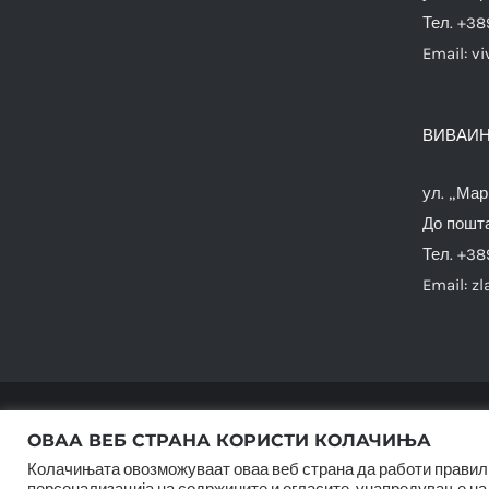
Тел. +38
Email:
vi
ВИВАИН
ул. „Мар
До пошта
Тел. +38
Email:
zl
ОВАА ВЕБ СТРАНА КОРИСТИ КОЛАЧИЊА
Колачињата овозможуваат оваа веб страна да работи правилн