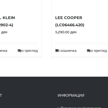
L KLEIN
LEE COOPER
2902-4)
(LC06466.420)
0
ден
5,290.00
ден
ичка
Брз преглед
Во кошничка
Брз преглед
Т
ИНФОРМАЦИИ