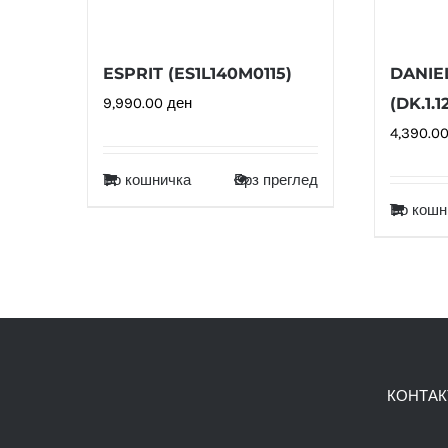
ESPRIT (ES1L140M0115)
DANIE
9,990.00
ден
(DK.1.1
4,390.0
Во кошничка
Брз преглед
Во кошн
КОНТАК