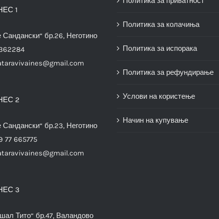
Политика за приватност
НЕС 1
Политика за колачиња
е Сандански“ бр.26, Неготино
Политика за испорака
3362284
ataravivaines@gmail.com
Политика за рефундирање
Услови на користење
НЕС 2
Начин на купување
е Сандански“ бр.23, Неготино
9 77 665775
ataravivaines@gmail.com
НЕС 3
шал Тито“ бр.47, Валандово