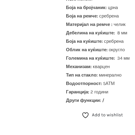
Боја на бројчаник:
црна
Боја на ремче:
сребрена
Материјал на ремче :
челик
Дебелина на куќиште:
8 мм
Боја на куќиште:
сребрена
Облик на куќиште:
округло
Големина на куќиште:
34 мм
Механизам:
кварцен
Тип на стакло:
минерално
Водоотпорност:
5АТМ
Гаранција:
2 години
Други функции: /
Add to wishlist