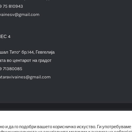
9 75 810943
vainesv@gmail.com
ЕС 4
шал Тито“ бр.144, Гевгелија
та во центарот на градот
9 71380085
ataravivaines@gmail.com
© Copyright 2012 -
2026 |
SwiftAgency
| All Rights Reserved |
о и да го подобри вашето корисничко искуство. Ги употребуваме