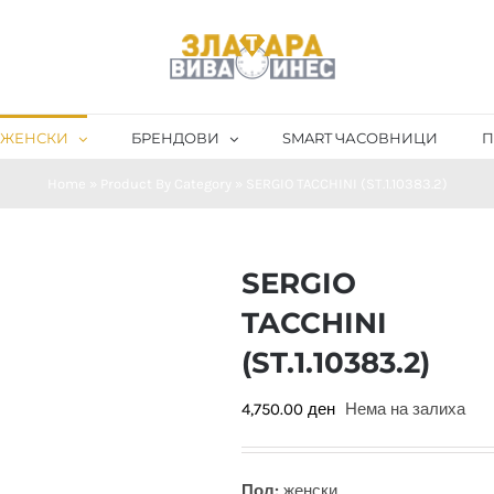
ЖЕНСКИ
БРЕНДОВИ
SMART ЧАСОВНИЦИ
П
Home
»
Product By Category
»
SERGIO TACCHINI (ST.1.10383.2)
SERGIO
TACCHINI
(ST.1.10383.2)
4,750.00
ден
Нема на залиха
Пол:
женски