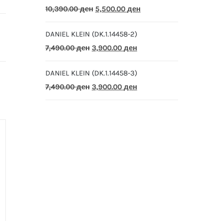
Original
Current
10,390.00
ден
5,500.00
ден
price
price
DANIEL KLEIN (DK.1.14458-2)
was:
is:
Original
Current
7,490.00
ден
3,900.00
ден
10,390.00 ден.
5,500.00 ден.
price
price
DANIEL KLEIN (DK.1.14458-3)
was:
is:
Original
Current
7,490.00
ден
3,900.00
ден
7,490.00 ден.
3,900.00 ден.
price
price
was:
is:
7,490.00 ден.
3,900.00 ден.