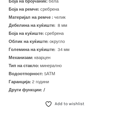
Боја на бројчаник:
бела
Боја на ремче:
сребрена
Материјал на ремче :
челик
Дебелина на куќиште:
8 мм
Боја на куќиште:
сребрена
Облик на куќиште:
округло
Големина на куќиште:
34 мм
Механизам:
кварцен
Тип на стакло:
минерално
Водоотпорност:
5АТМ
Гаранција:
2 години
Други функции: /
Add to wishlist