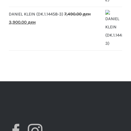
7,490.00 ден.
3,900.00 ден.
DANIEL KLEIN (DK.1.14458-3)
7,490.00
ден
Original
Current
3,900.00
ден
price
price
was:
is:
7,490.00 ден.
3,900.00 ден.