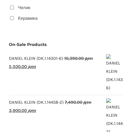
Челик
Керамика
On-Sale Products
DANIEL KLEIN (DK.1.14301-6)
10,390.00
ден
Original
Current
5,500.00
ден
price
price
was:
is:
10,390.00 ден.
5,500.00 ден.
DANIEL KLEIN (DK.1.14458-2)
7,490.00
ден
Original
Current
3,900.00
ден
price
price
was:
is: