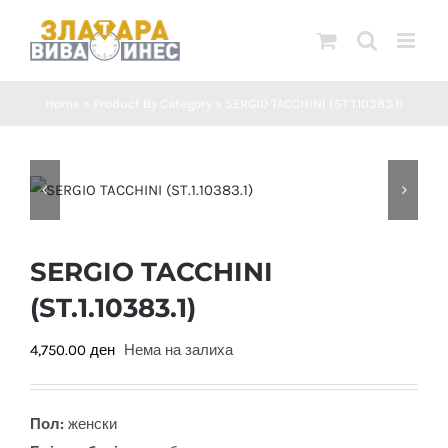
Skip
to
content
Home
»
Product By Category
»
SERGIO TACCHINI (ST.1.10383.1)
SERGIO TACCHINI
(ST.1.10383.1)
4,750.00
ден
Нема на залиха
Пол:
женски