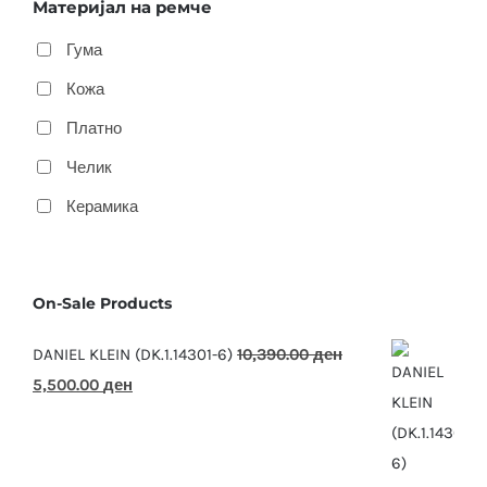
Материјал на ремче
Гума
Кожа
Платно
Челик
Керамика
On-Sale Products
DANIEL KLEIN (DK.1.14301-6)
10,390.00
ден
Original
Current
5,500.00
ден
price
price
was:
is:
10,390.00 ден.
5,500.00 ден.