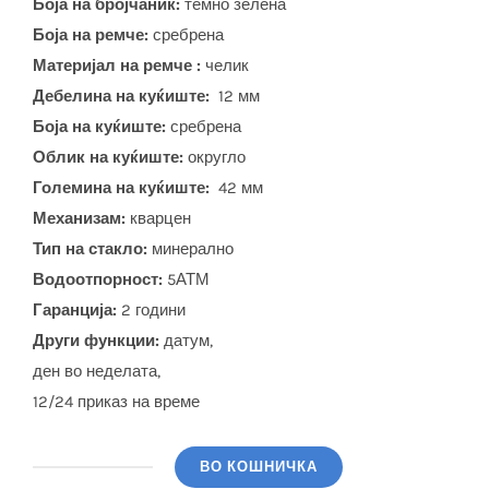
Боја на бројчаник:
темно зелена
Боја на ремче:
сребрена
Материјал на ремче :
челик
Дебелина на куќиште:
12 мм
Боја на куќиште:
сребрена
Облик на куќиште:
округло
Големина на куќиште:
42 мм
Механизам:
кварцен
Тип на стакло:
минерално
Водоотпорност:
5АТМ
Гаранција:
2 години
Други функции:
датум,
ден во неделата,
12/24 приказ на време
ВО КОШНИЧКА
SERGIO