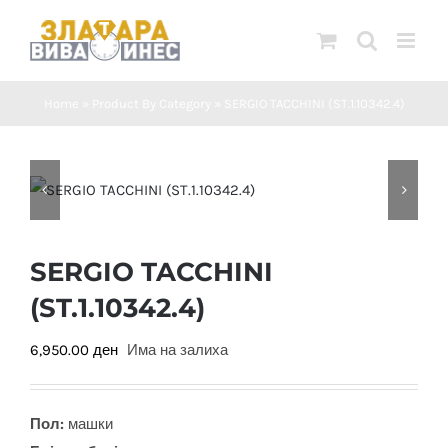
Skip
to
content
Home
»
Product By Category
»
SERGIO TACCHINI (ST.1.10342.4)
SERGIO TACCHINI
(ST.1.10342.4)
6,950.00
ден
Има на залиха
Пол:
машки