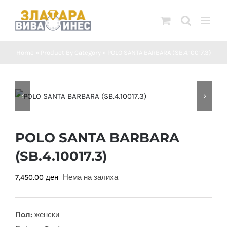
Skip
to
content
Home
»
Product By Category
»
POLO SANTA BARBARA (SB.4.10017.3)
POLO SANTA BARBARA
(SB.4.10017.3)
7,450.00
ден
Нема на залиха
Пол:
женски