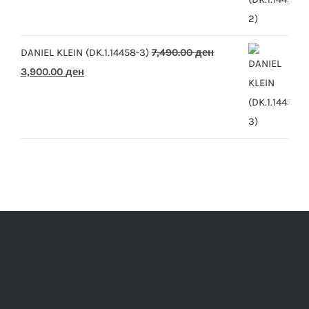
was:
is:
7,490.00 ден.
3,900.00 ден.
DANIEL KLEIN (DK.1.14458-3)
7,490.00
ден
Original
Current
3,900.00
ден
price
price
was:
is:
7,490.00 ден.
3,900.00 ден.