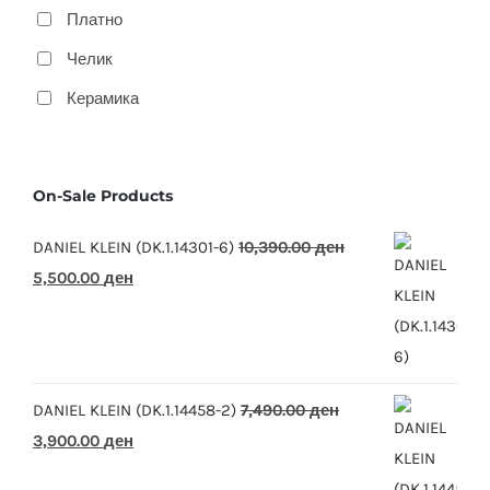
Платно
Челик
Керамика
On-Sale Products
DANIEL KLEIN (DK.1.14301-6)
10,390.00
ден
Original
Current
5,500.00
ден
price
price
was:
is:
10,390.00 ден.
5,500.00 ден.
DANIEL KLEIN (DK.1.14458-2)
7,490.00
ден
Original
Current
3,900.00
ден
price
price