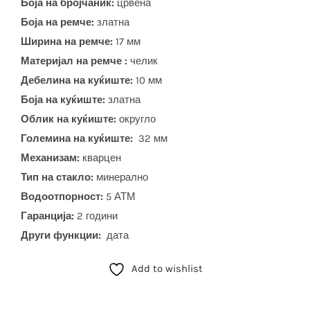
Боја на бројчаник:
црвена
Боја на ремче:
златна
Ширина на ремче:
17 мм
Материјал на ремче :
челик
Дебелина на куќиште:
10 мм
Боја на куќиште:
златна
Облик на куќиште:
округло
Големина на куќиште:
32 мм
Механизам:
кварцен
Тип на стакло:
минерално
Водоотпорност:
5 АТМ
Гаранција:
2 години
Други функции:
дата
Add to wishlist